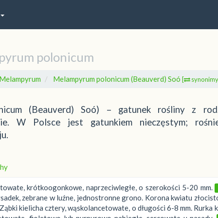
pyrum polonicum
Melampyrum
Melampyrum polonicum (Beauverd) Soó
[
synonimy
nicum (Beauverd) Soó) – gatunek rośliny z rod
ie. W Polsce jest gatunkiem nieczęstym; rośn
ju.
hy
etowate, krótkoogonkowe, naprzeciwległe, o szerokości 5-20 mm.
sadek, zebrane w luźne, jednostronne grono. Korona kwiatu złocist
bki kielicha cztery, wąskolancetowate, o długości 6-8 mm. Rurka k
etowate, fioletowo lub purpurowo nabiegłe, sercowate u nasady.