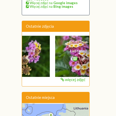
Więcej zdjęć na
Google images
Więcej zdjęć na
Bing images
Ostatnie zdjęcia
Poprzednie
Następne
Lantana pospolita
Joanna Boisse
więcej zdjęć
Ostatnie miejsca