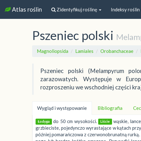
Atlas roślin
Zidentyfikuj roślinę
Indeksy roślin
Pszeniec polski
Melam
Magnoliopsida
Lamiales
Orobanchaceae
Pszeniec polski (Melampyrum polo
zarazowatych. Występuje w Europ
rozproszeniu we wschodniej części kra
Wygląd i występowanie
Bibliografia
Cec
do 50 cm wysokości.
wąskie, lanc
Łodyga
Liście
grzbieciste, pojedynczo wyrastające w kątach przy
później pomarańczowa z czerwonobrunatną rurką. Zą
naga lub bardzo krótko omszona. Przysadki lanc