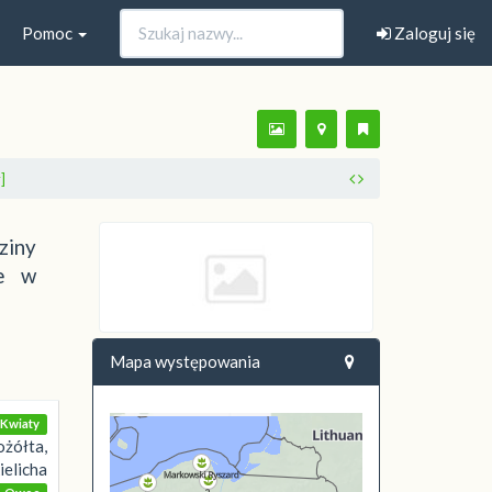
Pomoc
Zaloguj się
]
ziny
ie w
Mapa występowania
Kwiaty
ożółta,
ielicha