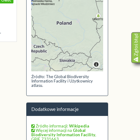
Owoc
.
Zgłoś błąd
Źródło: The Global Biodiversity
Information Facility i Użytkownicy
atlasu.
Dodatkowe informacje
Źródło informacji:
Wikipedia
Więcej informacji na
Global
Biodiversity Information Facility
,
GBIF 7331663