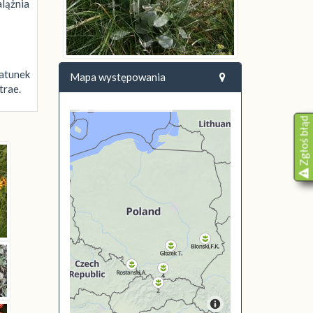
lążnia
Gatunek
Mapa występowania
trae.
Zgłoś błąd