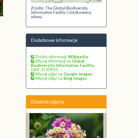
Źródło: The Global Biodiversity
Information Facility i Użytkownicy
atlasu.
Dodatkowe informacje
Źródło informacji:
Wikipedia
Więcej informacji na
Global
Biodiversity Information Facility
,
GBIF 3130950
Więcej zdjęć na
Google images
Więcej zdjęć na
Bing images
Ostatnie zdjęcia
Poprzednie
Następne
Lantana pospolita