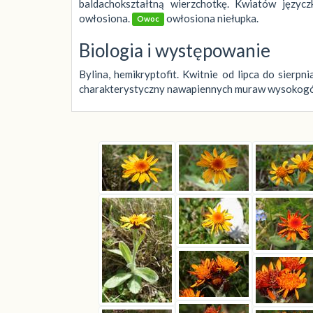
baldachokształtną wierzchotkę. Kwiatów języcz
owłosiona.
owłosiona niełupka.
Owoc
Biologia i występowanie
Bylina, hemikryptofit. Kwitnie od lipca do sier
charakterystyczny nawapiennych muraw wysokogórsk