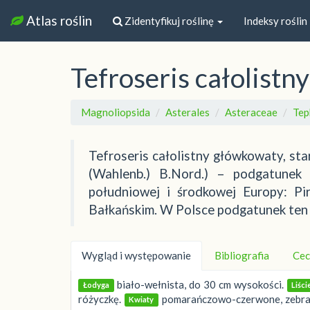
Atlas roślin
Zidentyfikuj roślinę
Indeksy roślin
Tefroseris całolist
Magnoliopsida
Asterales
Asteraceae
Tep
Tefroseris całolistny główkowaty, sta
(Wahlenb.) B.Nord.) – podgatunek
południowej i środkowej Europy: Pi
Bałkańskim. W Polsce podgatunek ten j
Wygląd i występowanie
Bibliografia
Cec
biało-wełnista, do 30 cm wysokości.
Łodyga
Liści
różyczkę.
pomarańczowo-czerwone, zebrane
Kwiaty