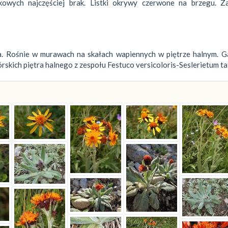
kowych najczęściej brak. Listki okrywy czerwone na brzegu. Za
pnia. Rośnie w murawach na skałach wapiennych w piętrze halnym. 
ich piętra halnego z zespołu Festuco versicoloris-Seslerietum ta