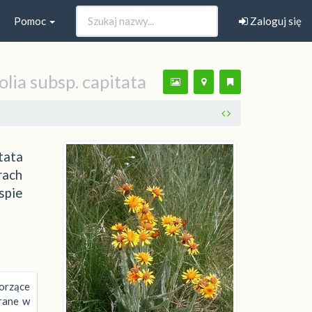
Pomoc
Zaloguj się
olia subsp. capitata
tata
rach
spie
worzące
rane w