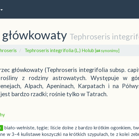
ny główkowaty
Tephroseris integrif
hroseris
Tephroseris integrifolia (L.) Holub
[
synonimy]
rzec główkowaty (Tephroseris integrifolia subsp. capi
 rośliny z rodziny astrowatych. Występuje w gó
renejach, Alpach, Apeninach, Karpatach i na Półwy
est bardzo rzadki; rośnie tylko w Tatrach.
hy
biało-wełniste, tęgie; liście dolne z bardzo krótkim ogonkiem, t
e
 w 3–4 kulistawe koszyczki na krótkich szypułach, te z kolei zeb