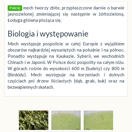
mech tworzy zbite, przypłaszczone darnie o barwie
Pokrój
jasnozielonej zmieniającej się następnie w żółtozieloną.
Łodyga główna płożąca się.
Biologia i występowanie
Mech występuje pospolicie w całej Europie z wyjątkiem
obszarów najbardziej wysuniętych na południe i na północ.
Ponadto występuje na Kaukazie, Syberii, we wschodnich
Chinach i w Japonii. W Polsce dość pospolity na całym niżu.
W górach rośnie do wysokości 600 m (Sudety) czy 800 m
(Beskidy). Mech występuje na korzeniach i dolnych
częściach pni drzew liściastych (dąb, grab, buk) oraz na
bezwapiennych skałach.