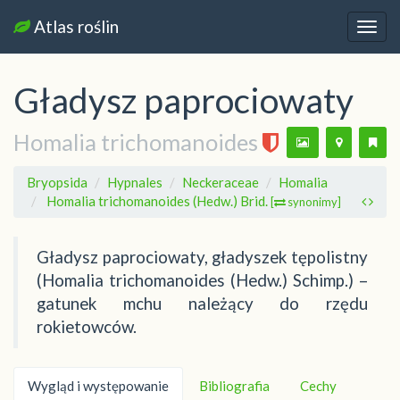
Atlas roślin
Nawi
Gładysz paprociowaty
Homalia trichomanoides
Bryopsida
Hypnales
Neckeraceae
Homalia
Homalia trichomanoides (Hedw.) Brid.
[
synonimy]
Gładysz paprociowaty, gładyszek tępolistny
(Homalia trichomanoides (Hedw.) Schimp.) –
gatunek mchu należący do rzędu
rokietowców.
Wygląd i występowanie
Bibliografia
Cechy