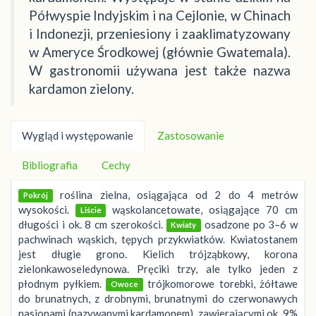
Półwyspie Indyjskim i na Cejlonie, w Chinach
i Indonezji, przeniesiony i zaaklimatyzowany
w Ameryce Środkowej (głównie Gwatemala).
W gastronomii używana jest także nazwa
kardamon zielony.
Wygląd i występowanie
Zastosowanie
Bibliografia
Cechy
roślina zielna, osiągająca od 2 do 4 metrów
Pokrój
wysokości.
wąskolancetowate, osiągające 70 cm
Liście
długości i ok. 8 cm szerokości.
osadzone po 3–6 w
Kwiaty
pachwinach wąskich, tępych przykwiatków. Kwiatostanem
jest długie grono. Kielich trójząbkowy, korona
zielonkawoseledynowa. Pręciki trzy, ale tylko jeden z
płodnym pyłkiem.
trójkomorowe torebki, żółtawe
Owoce
do brunatnych, z drobnymi, brunatnymi do czerwonawych
nasionami (nazywanymi kardamonem), zawierającymi ok. 9%