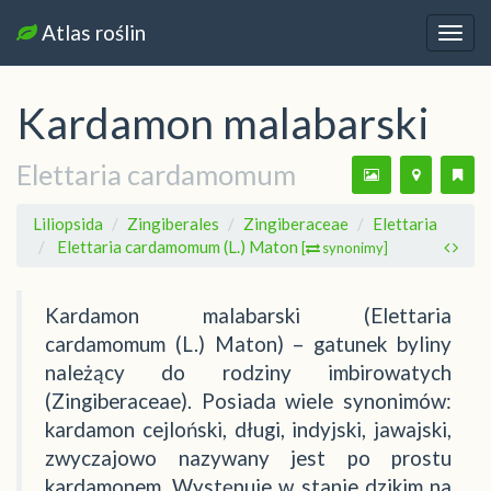
Atlas roślin
Nawi
Kardamon malabarski
Elettaria cardamomum
Liliopsida
Zingiberales
Zingiberaceae
Elettaria
Elettaria cardamomum (L.) Maton
[
synonimy]
Kardamon malabarski (Elettaria
cardamomum (L.) Maton) – gatunek byliny
należący do rodziny imbirowatych
(Zingiberaceae). Posiada wiele synonimów:
kardamon cejloński, długi, indyjski, jawajski,
zwyczajowo nazywany jest po prostu
kardamonem. Występuje w stanie dzikim na