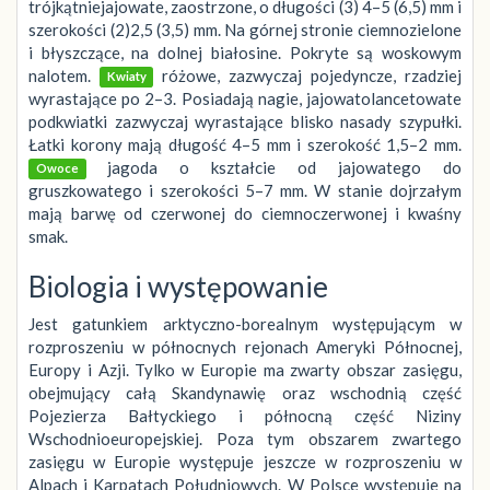
trójkątniejajowate, zaostrzone, o długości (3) 4–5 (6,5) mm i
szerokości (2)2,5 (3,5) mm. Na górnej stronie ciemnozielone
i błyszczące, na dolnej białosine. Pokryte są woskowym
nalotem.
różowe, zazwyczaj pojedyncze, rzadziej
Kwiaty
wyrastające po 2–3. Posiadają nagie, jajowatolancetowate
podkwiatki zazwyczaj wyrastające blisko nasady szypułki.
Łatki korony mają długość 4–5 mm i szerokość 1,5–2 mm.
jagoda o kształcie od jajowatego do
Owoce
gruszkowatego i szerokości 5–7 mm. W stanie dojrzałym
mają barwę od czerwonej do ciemnoczerwonej i kwaśny
smak.
Biologia i występowanie
Jest gatunkiem arktyczno-borealnym występującym w
rozproszeniu w północnych rejonach Ameryki Północnej,
Europy i Azji. Tylko w Europie ma zwarty obszar zasięgu,
obejmujący całą Skandynawię oraz wschodnią część
Pojezierza Bałtyckiego i północną część Niziny
Wschodnioeuropejskiej. Poza tym obszarem zwartego
zasięgu w Europie występuje jeszcze w rozproszeniu w
Alpach i Karpatach Południowych. W Polsce występuje na