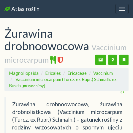
Atlas roślin
Nawi
Żurawina
drobnoowocowa
Vaccinium
microcarpum
Magnoliopsida
Ericales
Ericaceae
Vaccinium
Vaccinium microcarpum (Turcz. ex Rupr.) Schmalh. ex
Busch
[
synonimy]
Żurawina drobnoowocowa, żurawina
drobnolistkowa (Vaccinium microcarpum
(Turcz. ex Rupr.) Schmalh.) – gatunek rośliny z
rodziny wrzosowatych o spornym ujęciu