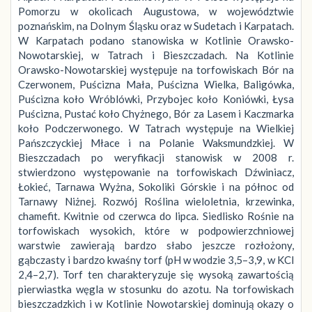
Pomorzu w okolicach Augustowa, w województwie
poznańskim, na Dolnym Śląsku oraz w Sudetach i Karpatach.
W Karpatach podano stanowiska w Kotlinie Orawsko-
Nowotarskiej, w Tatrach i Bieszczadach. Na Kotlinie
Orawsko-Nowotarskiej występuje na torfowiskach Bór na
Czerwonem, Puścizna Mała, Puścizna Wielka, Baligówka,
Puścizna koło Wróblówki, Przybojec koło Koniówki, Łysa
Puścizna, Pustać koło Chyżnego, Bór za Lasem i Kaczmarka
koło Podczerwonego. W Tatrach występuje na Wielkiej
Pańszczyckiej Młace i na Polanie Waksmundzkiej. W
Bieszczadach po weryfikacji stanowisk w 2008 r.
stwierdzono występowanie na torfowiskach Dźwiniacz,
Łokieć, Tarnawa Wyżna, Sokoliki Górskie i na północ od
Tarnawy Niżnej. Rozwój Roślina wieloletnia, krzewinka,
chamefit. Kwitnie od czerwca do lipca. Siedlisko Rośnie na
torfowiskach wysokich, które w podpowierzchniowej
warstwie zawierają bardzo słabo jeszcze rozłożony,
gąbczasty i bardzo kwaśny torf (pH w wodzie 3,5–3,9, w KCl
2,4–2,7). Torf ten charakteryzuje się wysoką zawartością
pierwiastka węgla w stosunku do azotu. Na torfowiskach
bieszczadzkich i w Kotlinie Nowotarskiej dominują okazy o