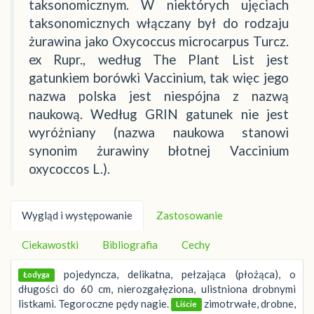
taksonomicznym. W niektórych ujęciach
taksonomicznych włączany był do rodzaju
żurawina jako Oxycoccus microcarpus Turcz.
ex Rupr., według The Plant List jest
gatunkiem borówki Vaccinium, tak więc jego
nazwa polska jest niespójna z nazwą
naukową. Według GRIN gatunek nie jest
wyróżniany (nazwa naukowa stanowi
synonim żurawiny błotnej Vaccinium
oxycoccos L.).
Wygląd i występowanie
Zastosowanie
Ciekawostki
Bibliografia
Cechy
pojedyncza, delikatna, pełzająca (płożąca), o
Łodyga
długości do 60 cm, nierozgałęziona, ulistniona drobnymi
listkami. Tegoroczne pędy nagie.
zimotrwałe, drobne,
Liście