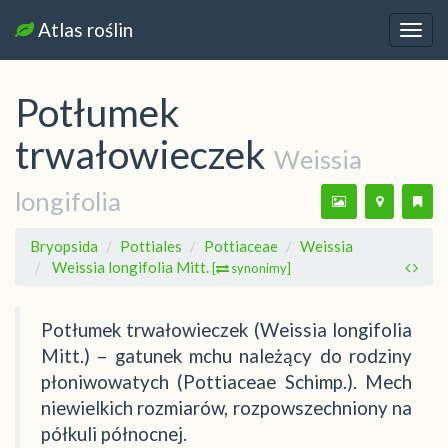
Atlas roślin
Nawi
Potłumek
trwałowieczek
Weissia
longifolia
Bryopsida
Pottiales
Pottiaceae
Weissia
Weissia longifolia Mitt.
[
synonimy]
Potłumek trwałowieczek (Weissia longifolia
Mitt.) – gatunek mchu należący do rodziny
płoniwowatych (Pottiaceae Schimp.). Mech
niewielkich rozmiarów, rozpowszechniony na
półkuli północnej.