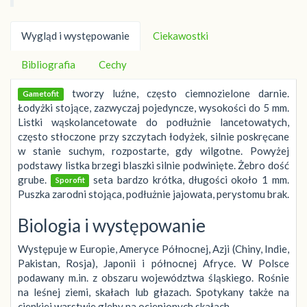
Wygląd i występowanie
Ciekawostki
Bibliografia
Cechy
tworzy luźne, często ciemnozielone darnie.
Gametofit
Łodyżki stojące, zazwyczaj pojedyncze, wysokości do 5 mm.
Listki wąskolancetowate do podłużnie lancetowatych,
często stłoczone przy szczytach łodyżek, silnie poskręcane
w stanie suchym, rozpostarte, gdy wilgotne. Powyżej
podstawy listka brzegi blaszki silnie podwinięte. Żebro dość
grube.
seta bardzo krótka, długości około 1 mm.
Sporofit
Puszka zarodni stojąca, podłużnie jajowata, perystomu brak.
Biologia i występowanie
Występuje w Europie, Ameryce Północnej, Azji (Chiny, Indie,
Pakistan, Rosja), Japonii i północnej Afryce. W Polsce
podawany m.in. z obszaru województwa śląskiego. Rośnie
na leśnej ziemi, skałach lub głazach. Spotykany także na
cienkiej warstwie gleby na ocienionych skałach.