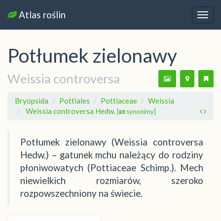
Atlas roślin
Nawi
Potłumek zielonawy
Weissia controversa
Bryopsida
Pottiales
Pottiaceae
Weissia
Weissia controversa Hedw.
[
synonimy]
Potłumek zielonawy (Weissia controversa
Hedw.) – gatunek mchu należący do rodziny
płoniwowatych (Pottiaceae Schimp.). Mech
niewielkich rozmiarów, szeroko
rozpowszechniony na świecie.