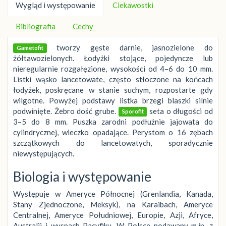
Wygląd i występowanie
Ciekawostki
Bibliografia
Cechy
tworzy gęste darnie, jasnozielone do
Gametofit
żółtawozielonych. Łodyżki stojące, pojedyncze lub
nieregularnie rozgałęzione, wysokości od 4–6 do 10 mm.
Listki wąsko lancetowate, często stłoczone na końcach
łodyżek, poskręcane w stanie suchym, rozpostarte gdy
wilgotne. Powyżej podstawy listka brzegi blaszki silnie
podwinięte. Żebro dość grube.
seta o długości od
Sporofit
3–5 do 8 mm. Puszka zarodni podłużnie jajowata do
cylindrycznej, wieczko opadające. Perystom o 16 zębach
szczątkowych do lancetowatych, sporadycznie
niewystępujących.
Biologia i występowanie
Występuje w Ameryce Północnej (Grenlandia, Kanada,
Stany Zjednoczone, Meksyk), na Karaibach, Ameryce
Centralnej, Ameryce Południowej, Europie, Azji, Afryce,
Australii i wyspach Pacyfiku. W Polsce podawany m.in. z