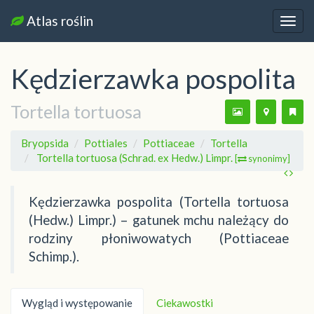
Atlas roślin
Nawi
Kędzierzawka pospolita
Tortella tortuosa
Bryopsida
Pottiales
Pottiaceae
Tortella
Tortella tortuosa (Schrad. ex Hedw.) Limpr.
[
synonimy]
Kędzierzawka pospolita (Tortella tortuosa
(Hedw.) Limpr.) – gatunek mchu należący do
rodziny płoniwowatych (Pottiaceae
Schimp.).
Wygląd i występowanie
Ciekawostki