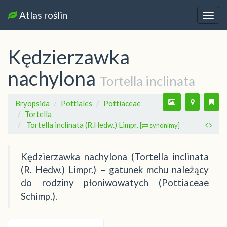
Atlas roślin
Nawi
Kędzierzawka
nachylona
Tortella inclinata
Bryopsida
Pottiales
Pottiaceae
Tortella
Tortella inclinata (R.Hedw.) Limpr.
[
synonimy]
Kędzierzawka nachylona (Tortella inclinata
(R. Hedw.) Limpr.) – gatunek mchu należący
do rodziny płoniwowatych (Pottiaceae
Schimp.).