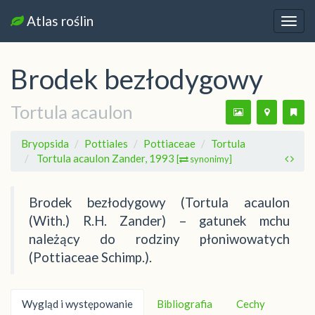
Atlas roślin
Nawi
Brodek bezłodygowy
Tortula acaulon
Bryopsida
Pottiales
Pottiaceae
Tortula
Tortula acaulon Zander, 1993
[
synonimy]
Brodek bezłodygowy (Tortula acaulon
(With.) R.H. Zander) – gatunek mchu
należący do rodziny płoniwowatych
(Pottiaceae Schimp.).
Wygląd i występowanie
Bibliografia
Cechy