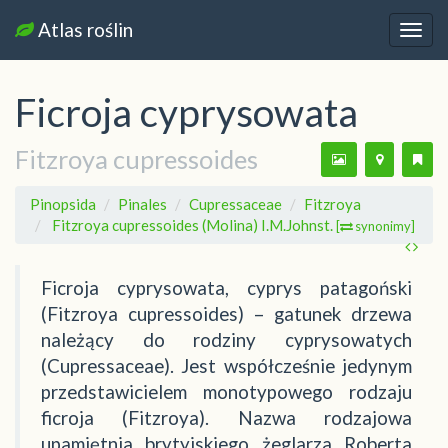
Atlas roślin
Nawi
Ficroja cyprysowata
Fitzroya cupressoides
Pinopsida
Pinales
Cupressaceae
Fitzroya
Fitzroya cupressoides (Molina) I.M.Johnst.
[
synonimy]
Ficroja cyprysowata, cyprys patagoński
(Fitzroya cupressoides) – gatunek drzewa
należący do rodziny cyprysowatych
(Cupressaceae). Jest współcześnie jedynym
przedstawicielem monotypowego rodzaju
ficroja (Fitzroya). Nazwa rodzajowa
upamiętnia brytyjskiego żeglarza Roberta