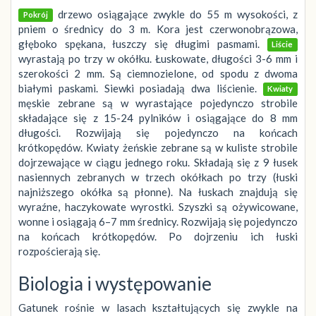
drzewo osiągające zwykle do 55 m wysokości, z
Pokrój
pniem o średnicy do 3 m. Kora jest czerwonobrązowa,
głęboko spękana, łuszczy się długimi pasmami.
Liście
wyrastają po trzy w okółku. Łuskowate, długości 3-6 mm i
szerokości 2 mm. Są ciemnozielone, od spodu z dwoma
białymi paskami. Siewki posiadają dwa liścienie.
Kwiaty
męskie zebrane są w wyrastające pojedynczo strobile
składające się z 15-24 pylników i osiągające do 8 mm
długości. Rozwijają się pojedynczo na końcach
krótkopędów. Kwiaty żeńskie zebrane są w kuliste strobile
dojrzewające w ciągu jednego roku. Składają się z 9 łusek
nasiennych zebranych w trzech okółkach po trzy (łuski
najniższego okółka są płonne). Na łuskach znajdują się
wyraźne, haczykowate wyrostki. Szyszki są ożywicowane,
wonne i osiągają 6–7 mm średnicy. Rozwijają się pojedynczo
na końcach krótkopędów. Po dojrzeniu ich łuski
rozpościerają się.
Biologia i występowanie
Gatunek rośnie w lasach kształtujących się zwykle na