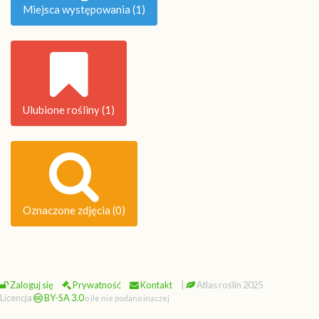
Miejsca występowania (1)
Ulubione rośliny (1)
Oznaczone zdjęcia (0)
Zaloguj się
Prywatność
Kontakt
|
Atlas roślin 2025
Licencja
BY-SA 3.0
o ile nie podano inaczej