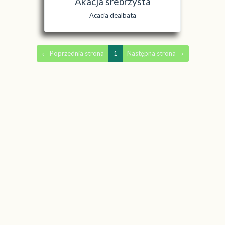
Akacja srebrzysta
Acacia dealbata
←
Poprzednia strona
1
Następna strona
→