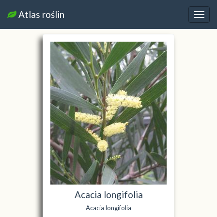
Atlas roślin
Nawi
Acacia longifolia
Acacia longifolia