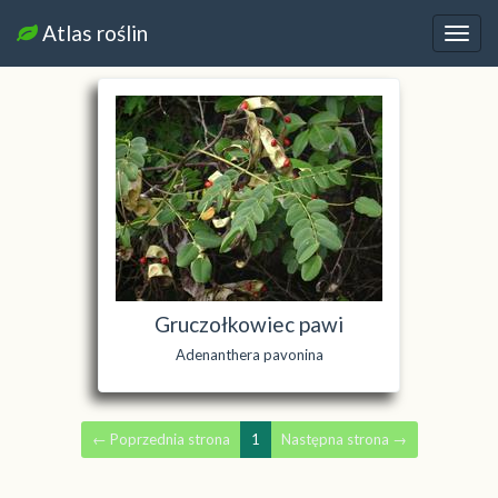
Atlas roślin
Nawi
Gruczołkowiec pawi
Adenanthera pavonina
←
Poprzednia strona
1
Następna strona
→