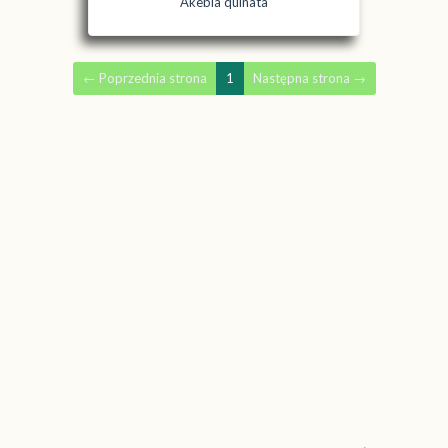
Akebia quinata
←
Poprzednia strona
1
Następna strona
→