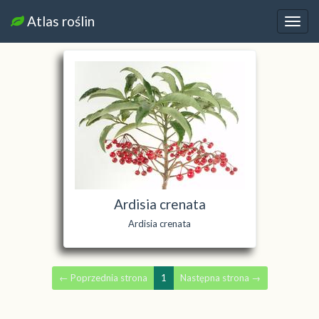
Atlas roślin
Nawi
Ardisia crenata
Ardisia crenata
←
Poprzednia strona
1
Następna strona
→