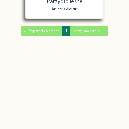
Parzydło leśne
Aruncus dioicus
←
Poprzednia strona
1
Następna strona
→