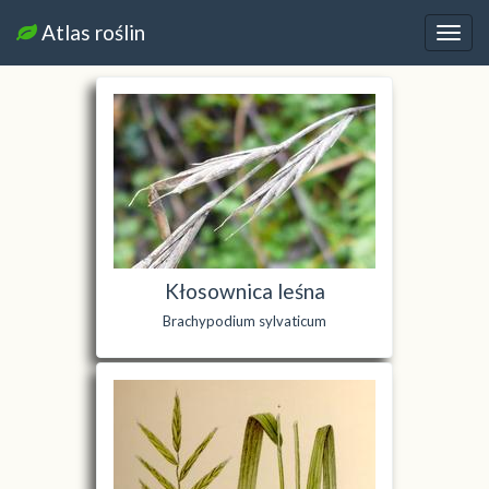
Atlas roślin
Nawi
Kłosownica leśna
Brachypodium sylvaticum