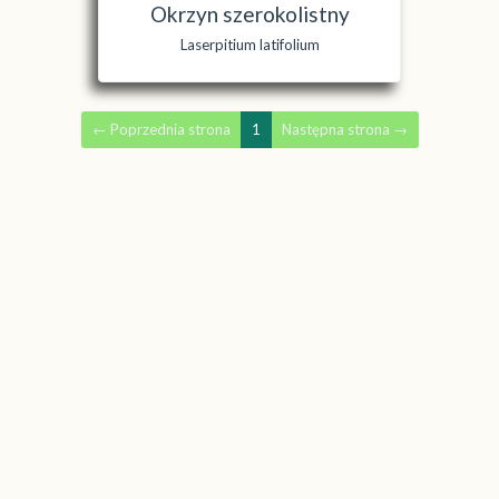
Okrzyn szerokolistny
Laserpitium latifolium
←
Poprzednia strona
1
Następna strona
→