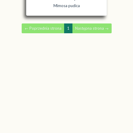
Mimosa pudica
←
Poprzednia strona
1
Następna strona
→