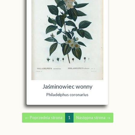
Jaśminowiec wonny
Philadelphus coronarius
←
Poprzednia strona
1
Następna strona
→