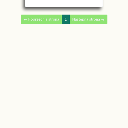
←
Poprzednia strona
1
Następna strona
→