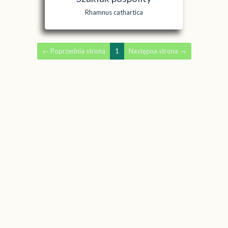
Rhamnus cathartica
←
Poprzednia strona
1
Następna strona
→