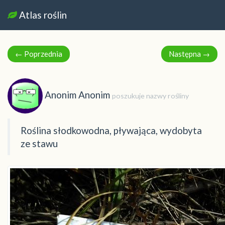
Atlas roślin
←
Poprzednia
Następna
→
Anonim Anonim
poszukuje nazwy rośliny
Roślina słodkowodna, pływająca, wydobyta
ze stawu