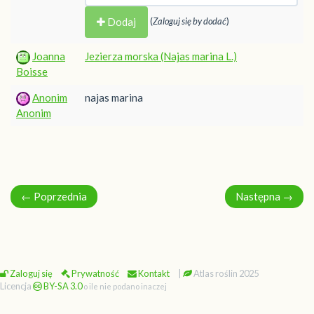
Dodaj
(
Zaloguj się by dodać
)
Joanna
Jezierza morska (Najas marina L.)
Boisse
Anonim
najas marina
Anonim
←
Poprzednia
Następna
→
Zaloguj się
Prywatność
Kontakt
|
Atlas roślin 2025
Licencja
BY-SA 3.0
o ile nie podano inaczej