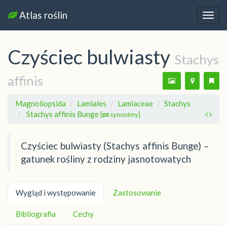
Atlas roślin
Nawi
Czyściec bulwiasty
Stachys
affinis
Magnoliopsida
Lamiales
Lamiaceae
Stachys
Stachys affinis Bunge
[
synonimy]
Czyściec bulwiasty (Stachys affinis Bunge) –
gatunek rośliny z rodziny jasnotowatych
Wygląd i występowanie
Zastosowanie
Bibliografia
Cechy