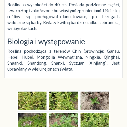
Roślina o wysokości do 40 cm. Posiada podziemne części,
tzw. rozłogi zakończone bulwiastymi zgrubieniami. Liście tej
rośliny są podługowato-lancetowate, po brzegach
widoczne są karby. Kwiaty kwitną bardzo rzadko, zebrane są
w nibyokółkach.
Biologia i występowanie
Roślina pochodząca z terenów Chin (prowincje: Gansu,
Hebei, Hubei, Mongolia Wewnętrzna, Ningxia, Qinghai,
Shaanxi, Shandong, Shanxi, Syczuan, Xinjiang). Jest
uprawiany w wielu rejonach świata.