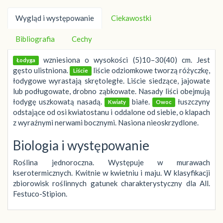
Wygląd i występowanie
Ciekawostki
Bibliografia
Cechy
wzniesiona o wysokości (5)10–30(40) cm. Jest
Łodyga
gęsto ulistniona.
liście odziomkowe tworzą różyczkę,
Liście
łodygowe wyrastają skrętoległe. Liście siedzące, jajowate
lub podługowate, drobno ząbkowate. Nasady liści obejmują
łodygę uszkowatą nasadą.
białe.
łuszczyny
Kwiaty
Owoc
odstające od osi kwiatostanu i oddalone od siebie, o klapach
z wyraźnymi nerwami bocznymi. Nasiona nieoskrzydlone.
Biologia i występowanie
Roślina jednoroczna. Występuje w murawach
kserotermicznych. Kwitnie w kwietniu i maju. W klasyfikacji
zbiorowisk roślinnych gatunek charakterystyczny dla All.
Festuco-Stipion.