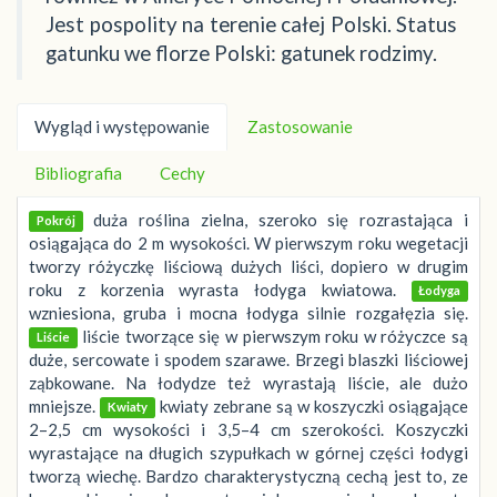
Jest pospolity na terenie całej Polski. Status
gatunku we florze Polski: gatunek rodzimy.
Wygląd i występowanie
Zastosowanie
Bibliografia
Cechy
duża roślina zielna, szeroko się rozrastająca i
Pokrój
osiągająca do 2 m wysokości. W pierwszym roku wegetacji
tworzy różyczkę liściową dużych liści, dopiero w drugim
roku z korzenia wyrasta łodyga kwiatowa.
Łodyga
wzniesiona, gruba i mocna łodyga silnie rozgałęzia się.
liście tworzące się w pierwszym roku w różyczce są
Liście
duże, sercowate i spodem szarawe. Brzegi blaszki liściowej
ząbkowane. Na łodydze też wyrastają liście, ale dużo
mniejsze.
kwiaty zebrane są w koszyczki osiągające
Kwiaty
2–2,5 cm wysokości i 3,5–4 cm szerokości. Koszyczki
wyrastające na długich szypułkach w górnej części łodygi
tworzą wiechę. Bardzo charakterystyczną cechą jest to, ze