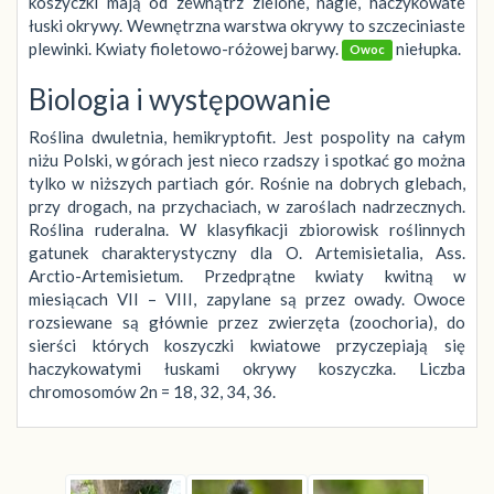
koszyczki mają od zewnątrz zielone, nagie, haczykowate
łuski okrywy. Wewnętrzna warstwa okrywy to szczeciniaste
plewinki. Kwiaty fioletowo-różowej barwy.
niełupka.
Owoc
Biologia i występowanie
Roślina dwuletnia, hemikryptofit. Jest pospolity na całym
niżu Polski, w górach jest nieco rzadszy i spotkać go można
tylko w niższych partiach gór. Rośnie na dobrych glebach,
przy drogach, na przychaciach, w zaroślach nadrzecznych.
Roślina ruderalna. W klasyfikacji zbiorowisk roślinnych
gatunek charakterystyczny dla O. Artemisietalia, Ass.
Arctio-Artemisietum. Przedprątne kwiaty kwitną w
miesiącach VII – VIII, zapylane są przez owady. Owoce
rozsiewane są głównie przez zwierzęta (zoochoria), do
sierści których koszyczki kwiatowe przyczepiają się
haczykowatymi łuskami okrywy koszyczka. Liczba
chromosomów 2n = 18, 32, 34, 36.