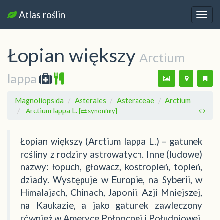
Atlas roślin
Nawi
Łopian większy
Arctium
lappa
Magnoliopsida
Asterales
Asteraceae
Arctium
Arctium lappa L.
[
synonimy]
Łopian większy (Arctium lappa L.) – gatunek
rośliny z rodziny astrowatych. Inne (ludowe)
nazwy: łopuch, głowacz, kostropień, topień,
dziady. Występuje w Europie, na Syberii, w
Himalajach, Chinach, Japonii, Azji Mniejszej,
na Kaukazie, a jako gatunek zawleczony
również w Ameryce Północnej i Południowej.