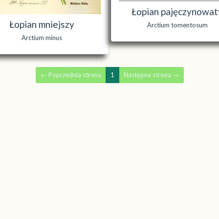
Łopian pajęczynowat
Łopian mniejszy
Arctium tomentosum
Arctium minus
←
Poprzednia strona
1
Następna strona
→