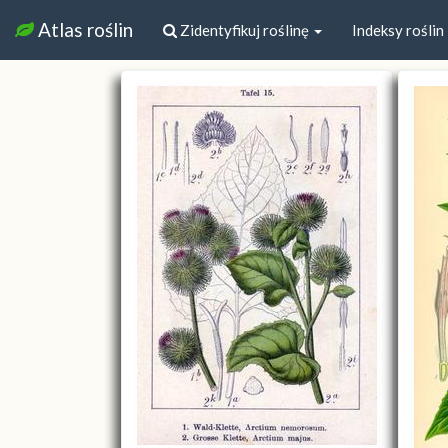
Atlas roślin
Zidentyfikuj roślinę
Indeksy roślin