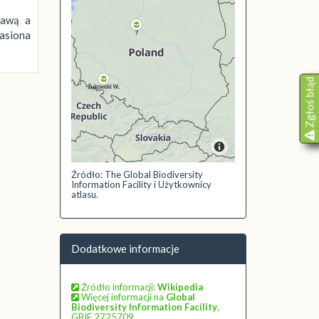
zawą a
nasiona
Zgłoś błąd
Źródło: The Global Biodiversity
Information Facility i Użytkownicy
atlasu.
Dodatkowe informacje
Źródło informacji:
Wikipedia
Więcej informacji na
Global
Biodiversity Information Facility
,
GBIF 2725709