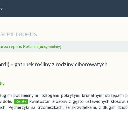
arex repens
arex repens Bellardi
[
synonimy]
rdi) – gatunek rośliny z rodziny ciborowatych.
hy
długimi podziemnymi rozłogami pokrytymi brunatnymi strzępami 
w dole.
kwiatostan złożony z gęsto ustawionych kłosów, 
Kwiaty
ch. Pęcherzyki na trzoneczkach, ze skrzydełkami, z długim dziób