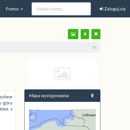
Pomoc
Zaloguj się
Mapa występowania
pochew
u góry
kiem z