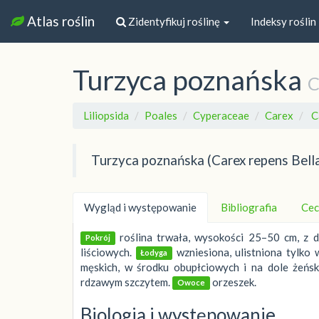
Atlas roślin
Zidentyfikuj roślinę
Indeksy roślin
Turzyca poznańska
C
Liliopsida
Poales
Cyperaceae
Carex
C
Turzyca poznańska (Carex repens Bella
Wygląd i występowanie
Bibliografia
Cec
roślina trwała, wysokości 25–50 cm, z 
Pokrój
liściowych.
wzniesiona, ulistniona tylko 
Łodyga
męskich, w środku obupłciowych i na dole żeński
rdzawym szczytem.
orzeszek.
Owoce
Biologia i występowanie