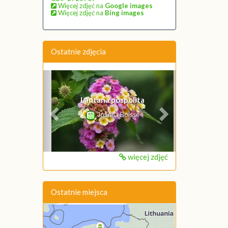
Więcej zdjęć na
Google images
Więcej zdjęć na
Bing images
Ostatnie zdjęcia
Poprzednie
Następne
Lantana pospolita
Joanna Boisse
więcej zdjęć
Ostatnie miejsca