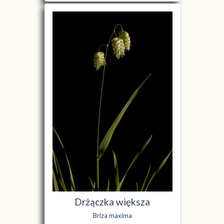
Drżączka większa
Briza maxima