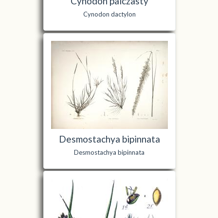
Cynodon palczasty
Cynodon dactylon
Desmostachya bipinnata
Desmostachya bipinnata