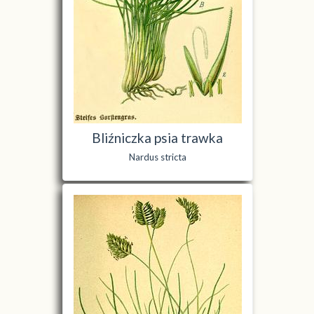
Bliźniczka psia trawka
Nardus stricta