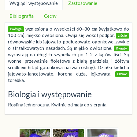
Wygląd i występowanie
Zastosowanie
Bibliografia
Cechy
wzniesiona o wysokości 60–80 cm (wyjątkowo do
Łodyga
100 cm), miękko owłosiona. Owija się wokół podpór.
Liście
równowąskie lub jajowato-podługowate, ogonkowe, zwykle
o strzałkowatych nasadach. Są miękko owłosione.
Kwiaty
wyrastają na długich szypułkach po 1-2 z kątów liści. Są
wonne, przeważnie fioletowe z białą gardzielą i żółtym
środkiem (stąd gatunkowa nazwa rośliny). Działki kielicha
jajowato-lancetowate, korona duża, lejkowata.
Owoc
torebka.
Biologia i występowanie
Roślina jednoroczna. Kwitnie od maja do sierpnia.