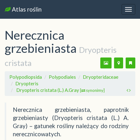
Atlas roślin
Nawi
Nerecznica
grzebieniasta
Dryopteris
cristata
Polypodiopsida
Polypodiales
Dryopteridaceae
Dryopteris
Dryopteris cristata (L.) A.Gray
[
synonimy]
Nerecznica grzebieniasta, paprotnik
grzebieniasty (Dryopteris cristata (L.) A.
Gray) – gatunek rośliny należący do rodziny
nerecznicowatych.