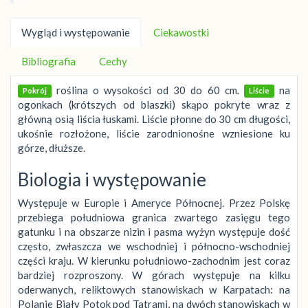
Wygląd i występowanie
Ciekawostki
Bibliografia
Cechy
roślina o wysokości od 30 do 60 cm.
na
Pokrój
Liście
ogonkach (krótszych od blaszki) skąpo pokryte wraz z
główną osią liścia łuskami. Liście płonne do 30 cm długości,
ukośnie rozłożone, liście zarodnionośne wzniesione ku
górze, dłuższe.
Biologia i występowanie
Występuje w Europie i Ameryce Północnej. Przez Polskę
przebiega południowa granica zwartego zasięgu tego
gatunku i na obszarze nizin i pasma wyżyn występuje dość
często, zwłaszcza we wschodniej i północno-wschodniej
części kraju. W kierunku południowo-zachodnim jest coraz
bardziej rozproszony. W górach występuje na kilku
oderwanych, reliktowych stanowiskach w Karpatach: na
Polanie Biały Potok pod Tatrami, na dwóch stanowiskach w