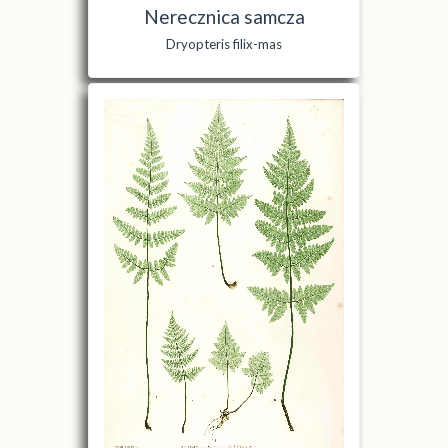
Nerecznica samcza
Dryopteris filix-mas