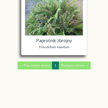
Paprotnik zbrojny
Polystichum munitum
←
Poprzednia strona
1
Następna strona
→