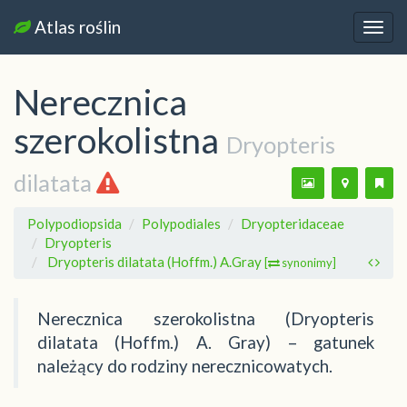
Atlas roślin
Nawi
Nerecznica
szerokolistna
Dryopteris
dilatata
Polypodiopsida
Polypodiales
Dryopteridaceae
Dryopteris
Dryopteris dilatata (Hoffm.) A.Gray
[
synonimy]
Nerecznica szerokolistna (Dryopteris
dilatata (Hoffm.) A. Gray) – gatunek
należący do rodziny nerecznicowatych.