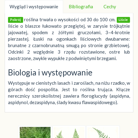
Wygląd i występowanie
Bibliografia
Cechy
roślina trwała o wysokości od 30 do 100 cm.
Pokrój
Liście
liście o blaszce łukowato przegiętej, w zarysie trójkątnie
jajowatej, spodem z żółtymi gruczołami, 3–4-krotnie
pierzastej. Łuski na ogonkach liściowych dwubarwne:
brunatne z czarnobrunatną smugą po stronie grzbietowej.
Odcinki 2 względnie 3 rzędu rozstawione, ostre lub
zaostrzone, zwykle wypukłe z podwiniętymi brzegami.
Biologia i występowanie
Występuje w cienistych lasach i zaroślach, na niżu rzadko, w
górach dość pospolita. Jest to roślina trująca. Kłącze
nerecznicy szerokolistnej zawiera floroglucydy (aspidyna,
aspidynol, dezaspidyna, ślady kwasu flawaspidowego).