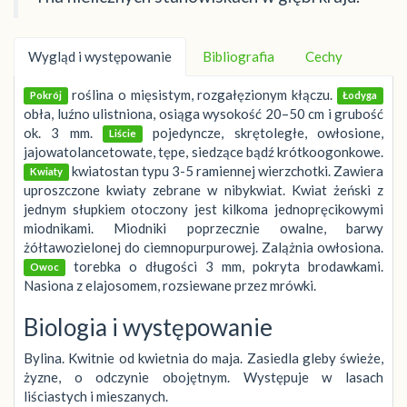
Wygląd i występowanie
Bibliografia
Cechy
roślina o mięsistym, rozgałęzionym kłączu.
Pokrój
Łodyga
obła, luźno ulistniona, osiąga wysokość 20–50 cm i grubość
ok. 3 mm.
pojedyncze, skrętoległe, owłosione,
Liście
jajowatolancetowate, tępe, siedzące bądź krótkoogonkowe.
kwiatostan typu 3-5 ramiennej wierzchotki. Zawiera
Kwiaty
uproszczone kwiaty zebrane w nibykwiat. Kwiat żeński z
jednym słupkiem otoczony jest kilkoma jednopręcikowymi
miodnikami. Miodniki poprzecznie owalne, barwy
żółtawozielonej do ciemnopurpurowej. Zalążnia owłosiona.
torebka o długości 3 mm, pokryta brodawkami.
Owoc
Nasiona z elajosomem, rozsiewane przez mrówki.
Biologia i występowanie
Bylina. Kwitnie od kwietnia do maja. Zasiedla gleby świeże,
żyzne, o odczynie obojętnym. Występuje w lasach
liściastych i mieszanych.