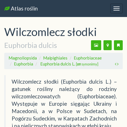
Atlas roślin
Nawi
Wilczomlecz słodki
Euphorbia dulcis
Magnoliopsida
Malpighiales
Euphorbiaceae
Euphorbia
Euphorbia dulcis L.
[
synonimy]
Wilczomlecz słodki (Euphorbia dulcis L.) –
gatunek rośliny należący do rodziny
wilczomleczowatych (Euphorbiaceae).
Występuje w Europie sięgając Ukrainy i
Macedonii, a w Polsce w Sudetach, na
Pogórzu Sudeckim, w Karpatach Zachodnich
i na nielicznych stanowiskach w głębi kraju.