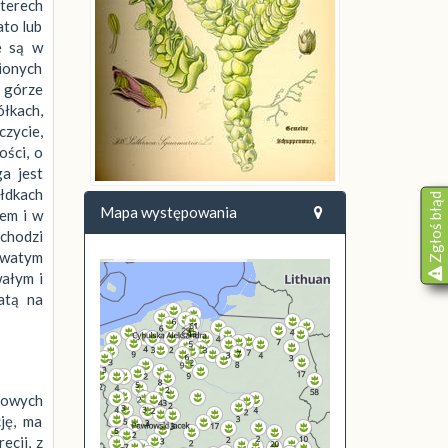
terech
ato lub
e są w
ionych
u górze
ółkach,
czycie,
ości, o
a jest
ałdkach
Zgłoś błąd
Mapa występowania
iem i w
echodzi
owatym
ałym i
atą na
spowych
ję, ma
ecji, z