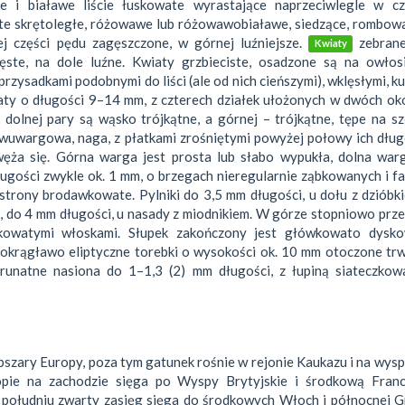
te i białawe liście łuskowate wyrastające naprzeciwlegle w cz
ate skrętoległe, różowawe lub różowawobiaławe, siedzące, rombow
j części pędu zagęszczone, w górnej luźniejsze.
zebran
Kwiaty
ęste, na dole luźne. Kwiaty grzbieciste, osadzone są na owłos
rzysadkami podobnymi do liści (ale od nich cieńszymi), wklęsłymi, k
aty o długości 9–14 mm, z czterech działek ułożonych w dwóch ok
olnej pary są wąsko trójkątne, a górnej – trójkątne, tępe na sz
dwuwargowa, naga, z płatkami zrośniętymi powyżej połowy ich dług
ża się. Górna warga jest prosta lub słabo wypukła, dolna warg
 długości zwykle ok. 1 mm, o brzegach nieregularnie ząbkowanych i f
j strony brodawkowate. Pylniki do 3,5 mm długości, u dołu z dzióbk
, do 4 mm długości, u nasady z miodnikiem. W górze stopniowo prz
kowatymi włoskami. Słupek zakończony jest główkowato dysk
okrągławo eliptyczne torebki o wysokości ok. 10 mm otoczone trw
 brunatne nasiona do 1–1,3 (2) mm długości, z łupiną siateczkow
bszary Europy, poza tym gatunek rośnie w rejonie Kaukazu i na wy
pie na zachodzie sięga po Wyspy Brytyjskie i środkową Franc
 południu zwarty zasięg sięga do środkowych Włoch i północnej Gr