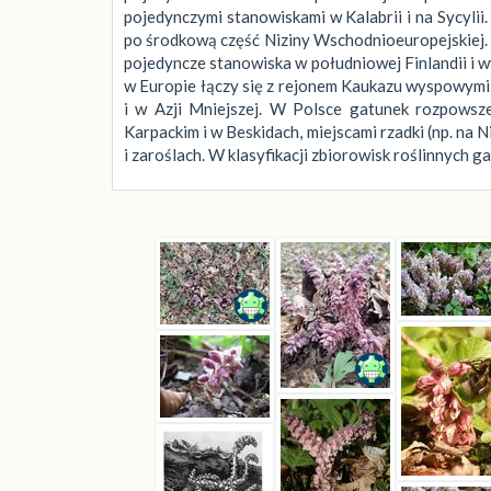
pojedynczymi stanowiskami w Kalabrii i na Sycylii
po środkową część Niziny Wschodnioeuropejskiej. P
pojedyncze stanowiska w południowej Finlandii i
w Europie łączy się z rejonem Kaukazu wyspowymi
i w Azji Mniejszej. W Polsce gatunek rozpowsz
Karpackim i w Beskidach, miejscami rzadki (np. na 
i zaroślach. W klasyfikacji zbiorowisk roślinnych 