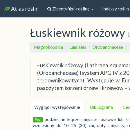
Atlas roślin
Zidentyfikuj roślinę
Indeksy roślin
Łuskiewnik różowy
Magnoliopsida
Lamiales
Orobanchaceae
Łuskiewnik różowy (Lathraea squamari
(Orobanchaceae) (system APG IV z 20
trędownikowatych). Występuje w Euro
pasożytem korzeni drzew i krzewów – w
Wygląd i występowanie
Bibliografia
Cec
podziemne kłącze mięsiste, białawe lub 
Pęd
wzniesiony do 10–25 (30) cm, obły, mięsisty, 