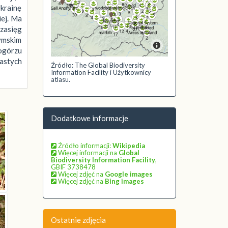
Ukrainę
iej. Ma
 zasięg
ymskim
ogórzu
iastych
Źródło: The Global Biodiversity
Information Facility i Użytkownicy
atlasu.
Dodatkowe informacje
Źródło informacji:
Wikipedia
Więcej informacji na
Global
Biodiversity Information Facility
,
GBIF 3738478
Więcej zdjęć na
Google images
Więcej zdjęć na
Bing images
Ostatnie zdjęcia