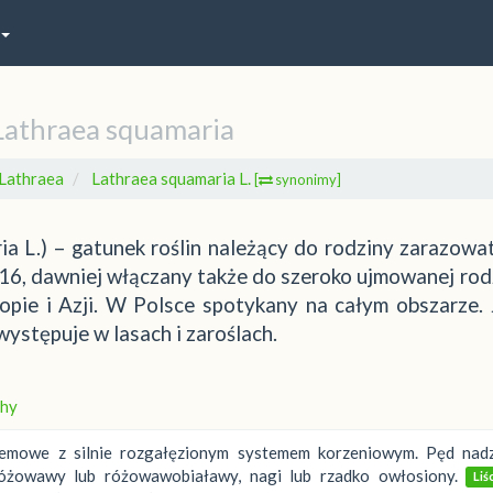
Lathraea squamaria
Lathraea
Lathraea squamaria L.
[
synonimy]
a L.) – gatunek roślin należący do rodziny zarazowa
16, dawniej włączany także do szeroko ujmowanej rod
pie i Azji. W Polsce spotykany na całym obszarze. 
ystępuje w lasach i zaroślach.
hy
kremowe z silnie rozgałęzionym systemem korzeniowym. Pęd nad
różowawy lub różowawobiaławy, nagi lub rzadko owłosiony.
Liś