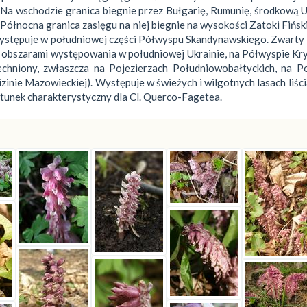
. Na wschodzie granica biegnie przez Bułgarię, Rumunię, środkową 
ółnocna granica zasięgu na niej biegnie na wysokości Zatoki Fińsk
 występuje w południowej części Półwyspu Skandynawskiego. Zwarty
 obszarami występowania w południowej Ukrainie, na Półwyspie Kr
echniony, zwłaszcza na Pojezierzach Południowobałtyckich, na P
Nizinie Mazowieckiej). Występuje w świeżych i wilgotnych lasach liśc
gatunek charakterystyczny dla Cl. Querco-Fagetea.