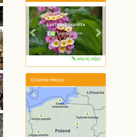
Poprzednie
Następne
Lantana pospolita
Joanna Boisse
więcej zdjęć
Ostatnie miejsca