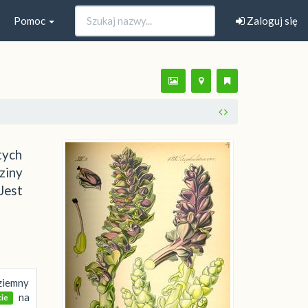
Pomoc
Zaloguj się
tych
ziny
Jest
ziemny
na
cie