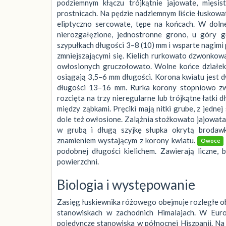
podziemnym kłączu trójkątnie jajowate, mięsis
prostnicach. Na pędzie nadziemnym liście łuskow
eliptyczno sercowate, tępe na końcach. W dolne
nierozgałęzione, jednostronne grono, u góry g
szypułkach długości 3–8 (10) mm i wsparte nagimi p
zmniejszającymi się. Kielich rurkowato dzwonkow
owłosionych gruczołowato. Wolne końce działek d
osiągają 3,5–6 mm długości. Korona kwiatu jest 
długości 13–16 mm. Rurka korony stopniowo zwę
rozcięta na trzy nieregularne lub trójkątne łatki
między ząbkami. Pręciki mają nitki grube, z jedne
dole też owłosione. Zalążnia stożkowato jajowata
w grubą i długą szyjkę słupka okrytą brodaw
znamieniem wystającym z korony kwiatu.
Owoce
podobnej długości kielichem. Zawierają liczne,
powierzchni.
Biologia i występowanie
Zasięg łuskiewnika różowego obejmuje rozległe o
stanowiskach w zachodnich Himalajach. W Euro
pojedyncze stanowiska w północnej Hiszpanii. Na