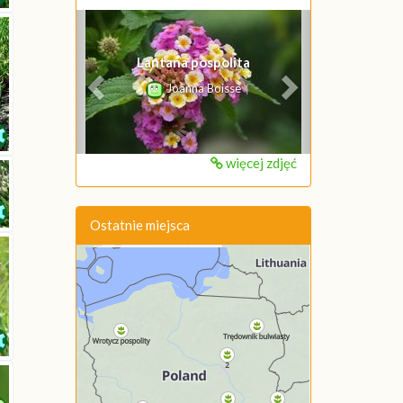
Poprzednie
Następne
Lantana pospolita
Joanna Boisse
więcej zdjęć
Ostatnie miejsca