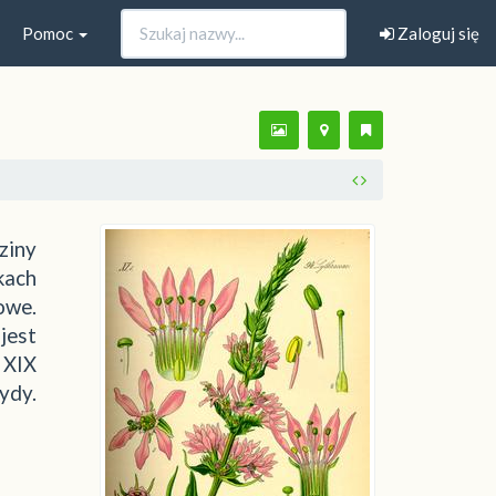
Pomoc
Zaloguj się
ziny
kach
owe.
jest
 XIX
ydy.