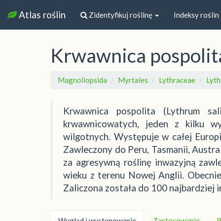
Atlas roślin
Zidentyfikuj roślinę
Indeksy roślin
Krwawnica pospolit
Magnoliopsida
Myrtales
Lythraceae
Lyt
Krwawnica pospolita (Lythrum sali
krwawnicowatych, jeden z kilku wy
wilgotnych. Występuje w całej Europi
Zawleczony do Peru, Tasmanii, Austra
za agresywną roślinę inwazyjną zawl
wieku z terenu Nowej Anglii. Obecni
Zaliczona została do 100 najbardziej 
Wygląd i występowanie
Zastosowanie
B