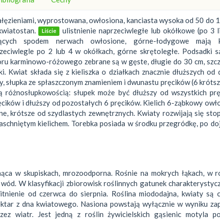
gałęzieniami, wyprostowana, owłosiona, kanciasta wysoka od 50 do 
wiatostan.
ulistnienie naprzeciwległe lub okółkowe (po 3 l
Liście
jących spodem nerwach owłosione, górne-łodygowe mają k
zeciwlegle po 2 lub 4 w okółkach, górne skrętoległe. Podsadki s
oru karminowo-różowego zebrane są w gęste, długie do 30 cm, szc
 Kwiat składa się z kieliszka o działkach znacznie dłuższych od 
ony, słupka ze spłaszczonym znamieniem i dwunastu pręcików (6 krótsz
wą różnosłupkowością: słupek może być dłuższy od wszystkich prę
ęcików i dłuższy od pozostałych 6 pręcików. Kielich 6-ząbkowy owł
ne, krótsze od szydlastych zewnętrznych. Kwiaty rozwijają się st
aschniętym kielichem. Torebka posiada w środku przegródkę, po do
osnąca w skupiskach, mrozoodporna. Rośnie na mokrych łąkach, w 
wód. W klasyfikacji zbiorowisk roślinnych gatunek charakterystyc
Kwitnienie od czerwca do sierpnia. Roślina miododajna, kwiaty są 
ektar z dna kwiatowego. Nasiona powstają wyłącznie w wyniku zap
z wiatr. Jest jedną z roślin żywicielskich gąsienic motyla po