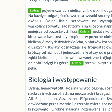
pojedyncza lub z nielicznymi, krótkimi od
Łodyga
Na każdym odgałęzieniu wyrasta wysoki smukły k
okółku). Dolne liście sercowate na wysta
wąskolancetowaty, zaostrzony i są ułożone napr
mniejsze od pozostałych liści.
nieduże kol
Kwiaty
kłosowate kwiatostany skupione w pozorne okółki.
kielicha, 6 małych działek kielicha, 6 płatków kor
dłuższych). Kwiaty odznaczają się trójpostacio
krótszy od nich bądź jednocześnie krótszy od 6 pr
ząbki kielicha niejednakowe – wewnętrzne trójkąt
od dołu łodygi ku górze.
torebki okryte z
Owoce
pęka.
Biologia i występowanie
Bylina, hemikryptofit. Roślina wilgociolubna, r
nadbrzeżnych zaroślach, na moczarach i brzegach 
All. Filipendulion, Ass. Lythro-Filipenduletum. 
odwiedzane przez motyle i pszczoły zbierające n
krzyżowego. Drobne nasiona rozsiewane są prze