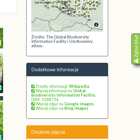
Źródło: The Global Biodiversity
Zgłoś błąd
Information Facility i Użytkownicy
atlasu.
Dodatkowe informacje
Źródło informacji:
Wikipedia
Więcej informacji na
Global
Biodiversity Information Facility
,
GBIF 3188736
Więcej zdjęć na
Google images
Więcej zdjęć na
Bing images
Ostatnie zdjęcia