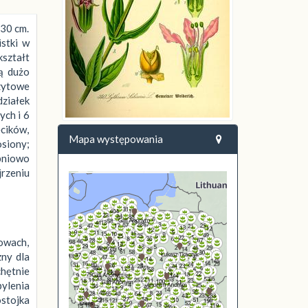
130 cm.
istki w
ształt
ą dużo
zytowe
działek
ych i 6
cików,
Mapa występowania
osiony;
opniowo
jrzeniu
rowach,
zny dla
chętnie
ylenia
stojka