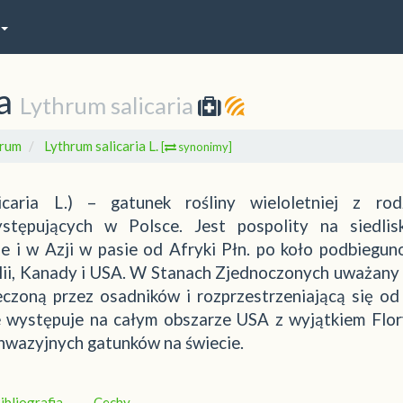
a
Lythrum salicaria
hrum
Lythrum salicaria L.
[
synonimy]
caria L.) – gatunek rośliny wieloletniej z rod
stępujących w Polsce. Jest pospolity na siedlis
e i w Azji w pasie od Afryki Płn. po koło podbiegun
lii, Kanady i USA. W Stanach Zjednoczonych uważany 
eczoną przez osadników i rozprzestrzeniającą się od
e występuje na całym obszarze USA z wyjątkiem Flor
inwazyjnych gatunków na świecie.
ibliografia
Cechy