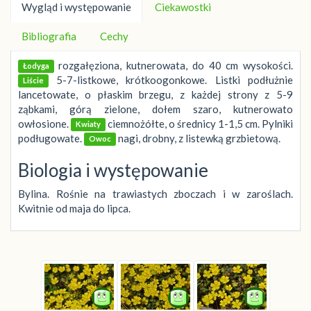
Wygląd i występowanie
Ciekawostki
Bibliografia
Cechy
rozgałęziona, kutnerowata, do 40 cm wysokości.
Łodyga
5-7-listkowe, krótkoogonkowe. Listki podłużnie
Liście
lancetowate, o płaskim brzegu, z każdej strony z 5-9
ząbkami, górą zielone, dołem szaro, kutnerowato
owłosione.
ciemnożółte, o średnicy 1-1,5 cm. Pylniki
Kwiaty
podługowate.
nagi, drobny, z listewką grzbietową.
Owoc
Biologia i występowanie
Bylina. Rośnie na trawiastych zboczach i w zaroślach.
Kwitnie od maja do lipca.