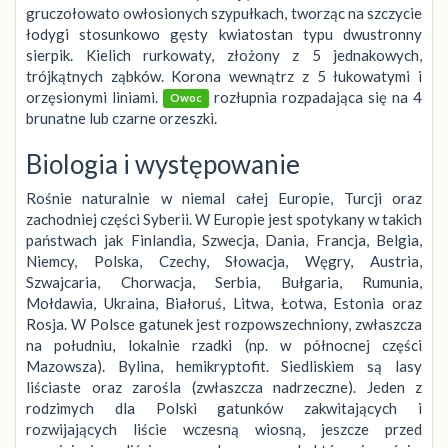
gruczołowato owłosionych szypułkach, tworząc na szczycie
łodygi stosunkowo gęsty kwiatostan typu dwustronny
sierpik. Kielich rurkowaty, złożony z 5 jednakowych,
trójkątnych ząbków. Korona wewnątrz z 5 łukowatymi i
orzęsionymi liniami.
rozłupnia rozpadająca się na 4
Owoc
brunatne lub czarne orzeszki.
Biologia i występowanie
Rośnie naturalnie w niemal całej Europie, Turcji oraz
zachodniej części Syberii. W Europie jest spotykany w takich
państwach jak Finlandia, Szwecja, Dania, Francja, Belgia,
Niemcy, Polska, Czechy, Słowacja, Węgry, Austria,
Szwajcaria, Chorwacja, Serbia, Bułgaria, Rumunia,
Mołdawia, Ukraina, Białoruś, Litwa, Łotwa, Estonia oraz
Rosja. W Polsce gatunek jest rozpowszechniony, zwłaszcza
na południu, lokalnie rzadki (np. w północnej części
Mazowsza). Bylina, hemikryptofit. Siedliskiem są lasy
liściaste oraz zarośla (zwłaszcza nadrzeczne). Jeden z
rodzimych dla Polski gatunków zakwitających i
rozwijających liście wczesną wiosną, jeszcze przed