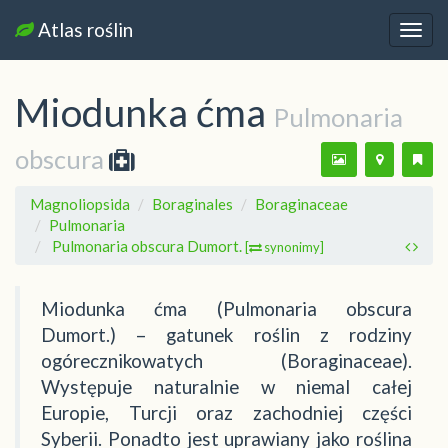
Atlas roślin
Nawi
Miodunka ćma
Pulmonaria
obscura
Magnoliopsida
Boraginales
Boraginaceae
Pulmonaria
Pulmonaria obscura Dumort.
[
synonimy]
Miodunka ćma (Pulmonaria obscura
Dumort.) – gatunek roślin z rodziny
ogórecznikowatych (Boraginaceae).
Występuje naturalnie w niemal całej
Europie, Turcji oraz zachodniej części
Syberii. Ponadto jest uprawiany jako roślina