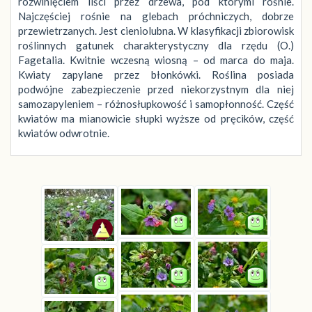
rozwinięciem liści przez drzewa, pod którymi rośnie.
Najczęściej rośnie na glebach próchniczych, dobrze
przewietrzanych. Jest cieniolubna. W klasyfikacji zbiorowisk
roślinnych gatunek charakterystyczny dla rzędu (O.)
Fagetalia. Kwitnie wczesną wiosną – od marca do maja.
Kwiaty zapylane przez błonkówki. Roślina posiada
podwójne zabezpieczenie przed niekorzystnym dla niej
samozapyleniem – różnosłupkowość i samopłonność. Część
kwiatów ma mianowicie słupki wyższe od pręcików, część
kwiatów odwrotnie.