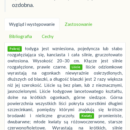
ozdobna.
Wygląd i występowanie
Zastosowanie
Bibliografia
Cechy
łodyga jest wzniesiona, pojedyncza lub słabo
Pokrój
rozgałęziająca się, kanciasta i cała silnie, gruczołowato
owłosiona. Wysokość 20–30 cm. Kłącze jest silnie
rozgałęzione, prawie czarne.
liście odziomkowe
Liście
wyrastają na ogonkach niewyraźnie oskrzydlonych,
dłuższych od blaszki, a długość blaszki jest 2 razy większa
niż jej szerokość. Liście są bez plam, lub z nieznacznymi,
jasnozielonymi. Liście łodygowe lancetowatego kształtu,
dolne na krótkich ogonkach, górne siedzące. Górna
powierzchnia wszystkich liści pokryta szorstkimi długimi
szczecinkami, pomiędzy którymi znajdują się krótsze
brodawki i nieliczne gruczoły.
promieniste,
Kwiaty
dwubarwne; młode kwiaty są różowoczerwone, starsze
czerwonofioletowe. Wyrastają na krótkich, silnie