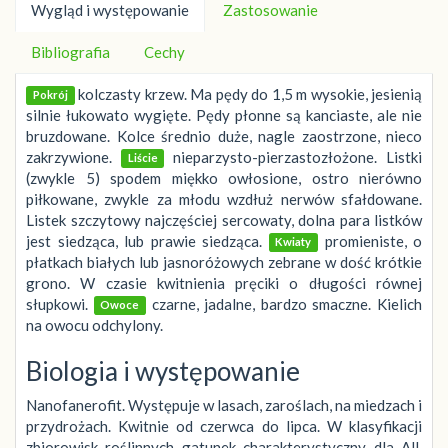
Wygląd i występowanie
Zastosowanie
Bibliografia
Cechy
kolczasty krzew. Ma pędy do 1,5 m wysokie, jesienią
Pokrój
silnie łukowato wygięte. Pędy płonne są kanciaste, ale nie
bruzdowane. Kolce średnio duże, nagle zaostrzone, nieco
zakrzywione.
nieparzysto-pierzastozłożone. Listki
Liście
(zwykle 5) spodem miękko owłosione, ostro nierówno
piłkowane, zwykle za młodu wzdłuż nerwów sfałdowane.
Listek szczytowy najczęściej sercowaty, dolna para listków
jest siedząca, lub prawie siedząca.
promieniste, o
Kwiaty
płatkach białych lub jasnoróżowych zebrane w dość krótkie
grono. W czasie kwitnienia pręciki o długości równej
słupkowi.
czarne, jadalne, bardzo smaczne. Kielich
Owoce
na owocu odchylony.
Biologia i występowanie
Nanofanerofit. Występuje w lasach, zaroślach, na miedzach i
przydrożach. Kwitnie od czerwca do lipca. W klasyfikacji
zbiorowisk roślinnych gatunek charakterystyczny dla All.