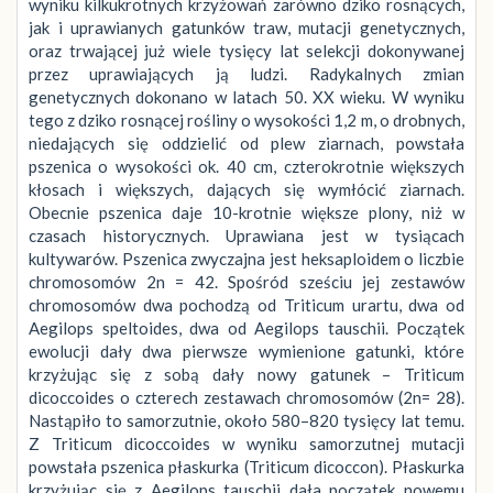
wyniku kilkukrotnych krzyżowań zarówno dziko rosnących,
jak i uprawianych gatunków traw, mutacji genetycznych,
oraz trwającej już wiele tysięcy lat selekcji dokonywanej
przez uprawiających ją ludzi. Radykalnych zmian
genetycznych dokonano w latach 50. XX wieku. W wyniku
tego z dziko rosnącej rośliny o wysokości 1,2 m, o drobnych,
niedających się oddzielić od plew ziarnach, powstała
pszenica o wysokości ok. 40 cm, czterokrotnie większych
kłosach i większych, dających się wymłócić ziarnach.
Obecnie pszenica daje 10-krotnie większe plony, niż w
czasach historycznych. Uprawiana jest w tysiącach
kultywarów. Pszenica zwyczajna jest heksaploidem o liczbie
chromosomów 2n = 42. Spośród sześciu jej zestawów
chromosomów dwa pochodzą od Triticum urartu, dwa od
Aegilops speltoides, dwa od Aegilops tauschii. Początek
ewolucji dały dwa pierwsze wymienione gatunki, które
krzyżując się z sobą dały nowy gatunek – Triticum
dicoccoides o czterech zestawach chromosomów (2n= 28).
Nastąpiło to samorzutnie, około 580–820 tysięcy lat temu.
Z Triticum dicoccoides w wyniku samorzutnej mutacji
powstała pszenica płaskurka (Triticum dicoccon). Płaskurka
krzyżując się z Aegilops tauschii dała początek nowemu