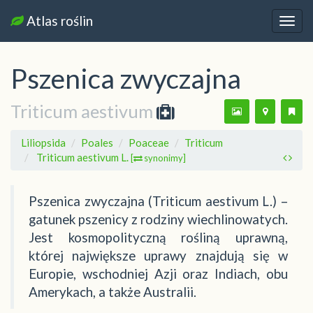
Atlas roślin
Nawi
Pszenica zwyczajna
Triticum aestivum
Liliopsida
Poales
Poaceae
Triticum
Triticum aestivum L.
[
synonimy]
Pszenica zwyczajna (Triticum aestivum L.) –
gatunek pszenicy z rodziny wiechlinowatych.
Jest kosmopolityczną rośliną uprawną,
której największe uprawy znajdują się w
Europie, wschodniej Azji oraz Indiach, obu
Amerykach, a także Australii.