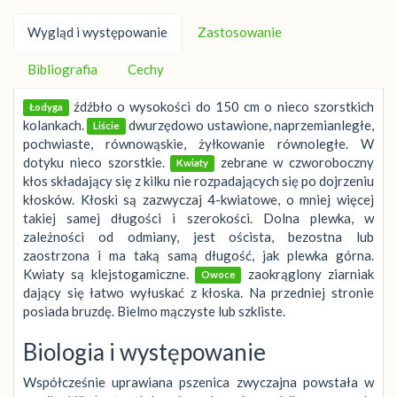
Wygląd i występowanie
Zastosowanie
Bibliografia
Cechy
źdźbło o wysokości do 150 cm o nieco szorstkich
Łodyga
kolankach.
dwurzędowo ustawione, naprzemianległe,
Liście
pochwiaste, równowąskie, żyłkowanie równoległe. W
dotyku nieco szorstkie.
zebrane w czworoboczny
Kwiaty
kłos składający się z kilku nie rozpadających się po dojrzeniu
kłosków. Kłoski są zazwyczaj 4-kwiatowe, o mniej więcej
takiej samej długości i szerokości. Dolna plewka, w
zależności od odmiany, jest oścista, bezostna lub
zaostrzona i ma taką samą długość, jak plewka górna.
Kwiaty są klejstogamiczne.
zaokrąglony ziarniak
Owoce
dający się łatwo wyłuskać z kłoska. Na przedniej stronie
posiada bruzdę. Bielmo mączyste lub szkliste.
Biologia i występowanie
Współcześnie uprawiana pszenica zwyczajna powstała w