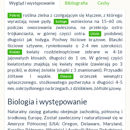
Wygląd i występowanie
Bibliografia
Cechy
roślina zielna z czołgającym się kłączem, z którego
Pokrój
wyrastają nowe pędy.
wzniesiona na 15–60 cm,
Łodyga
podczas owocowania zwieszona, na przekroju ostro
trójkanciasta, w górnej części ostra.
podobnej
Liście
długości jak łodyga. Pochwy liściowe brązowe. Blaszki
liściowe sztywne, rynienkowate o 2-4 mm szerokości.
kwiaty rozdzielnopłciowe zebrane w 4-16
Kwiaty
jajowatych kłosach, długości do 1 cm. W górnej części
kwiatostanu znajdują się kwiaty męskie (zawierają po 3
pręciki), w dolnej żeńskie (słupki z 3 znamionami). Przysadki
żółtawe i wąskie.
orzeszek wewnątrz
Owoce
spłaszczonego, stożkowatego pęcherzyka o długości 4-5
mm, oskrzydlonego na brzegach, z dzióbkiem, żółtobrązowy.
Biologia i występowanie
Naturalny zasięg gatunku obejmuje zachodnią, północną i
środkową Europę. Został zawleczony i naturalizował się w
Ameryce Północnej (USA: Oregon, Delaware, Maryland,
Karolina Północna, Wirginia) i Australii (Nowa Południowa