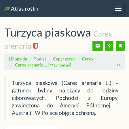
Atlas roślin
Nawi
Turzyca piaskowa
Carex
arenaria
Liliopsida
Poales
Cyperaceae
Carex
Carex arenaria L.
[
synonimy]
Turzyca piaskowa (Carex arenaria L.) –
gatunek byliny należący do rodziny
ciborowatych. Pochodzi z Europy,
zawleczona do Ameryki Północnej i
Australii. W Polsce objęta ochroną.