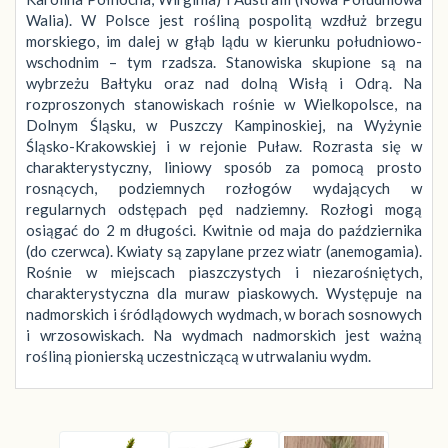
Walia). W Polsce jest rośliną pospolitą wzdłuż brzegu
morskiego, im dalej w głąb lądu w kierunku południowo-
wschodnim – tym rzadsza. Stanowiska skupione są na
wybrzeżu Bałtyku oraz nad dolną Wisłą i Odrą. Na
rozproszonych stanowiskach rośnie w Wielkopolsce, na
Dolnym Śląsku, w Puszczy Kampinoskiej, na Wyżynie
Śląsko-Krakowskiej i w rejonie Puław. Rozrasta się w
charakterystyczny, liniowy sposób za pomocą prosto
rosnących, podziemnych rozłogów wydających w
regularnych odstępach pęd nadziemny. Rozłogi mogą
osiągać do 2 m długości. Kwitnie od maja do października
(do czerwca). Kwiaty są zapylane przez wiatr (anemogamia).
Rośnie w miejscach piaszczystych i niezarośniętych,
charakterystyczna dla muraw piaskowych. Występuje na
nadmorskich i śródlądowych wydmach, w borach sosnowych
i wrzosowiskach. Na wydmach nadmorskich jest ważną
rośliną pionierską uczestniczącą w utrwalaniu wydm.