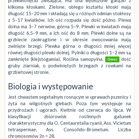
przekwitnięciu zwisająca. Ma ona wydłużone gałązki z
kilkoma kłoskami. Zielone, obłego kształtu kłoski mają
długość 15–20 mm i składają się u różnych odmian stokłosy
z 5–17 kwiatków. Ich ość rozpada się dość późno. Plewa
dolna ma 3–7 nerwów, górna 5–9. Plewki w kwiatach mają
długość 6,5–9 mm, a ich ość do 8 mm. Plewki dolne są na
grzbiecie zaokrąglone i w okresie owocowania mają
zwinięte brzegi. Plewka górna o długości mniej więcej
równej długości plewki dolnej. Pylniki o długości 1–2 mm są
zamknięte (klejstogamia). Roślina samopylna.
dość
Owoc
gruby ziarniak, o podwiniętych brzegach z rowkami na
grzbietowej stronie.
Biologia i występowanie
Jest chwastem segetalnym rosnącym w uprawach pszenicy i
żyta na wilgotnych glebach. Poza tym występuje na
przydrożach i ugorach. Kwitnie od czerwca do lipca. W
klasyfikacji zbiorowisk roślinnych gatunek
charakterystyczny dla O. Centauretalia cyanii, Ass. Vicietum
tetraspermae, Ass. Consolido-Brometum. Liczba
chromosomów 2n = 28.