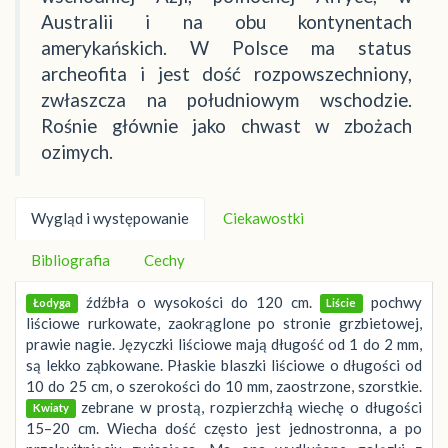
Australii i na obu kontynentach
amerykańskich. W Polsce ma status
archeofita i jest dość rozpowszechniony,
zwłaszcza na południowym wschodzie.
Rośnie głównie jako chwast w zbożach
ozimych.
Wygląd i występowanie
Ciekawostki
Bibliografia
Cechy
źdźbła o wysokości do 120 cm.
pochwy
Łodyga
Liście
liściowe rurkowate, zaokrąglone po stronie grzbietowej,
prawie nagie. Języczki liściowe mają długość od 1 do 2 mm,
są lekko ząbkowane. Płaskie blaszki liściowe o długości od
10 do 25 cm, o szerokości do 10 mm, zaostrzone, szorstkie.
zebrane w prostą, rozpierzchłą wiechę o długości
Kwiaty
15–20 cm. Wiecha dość często jest jednostronna, a po