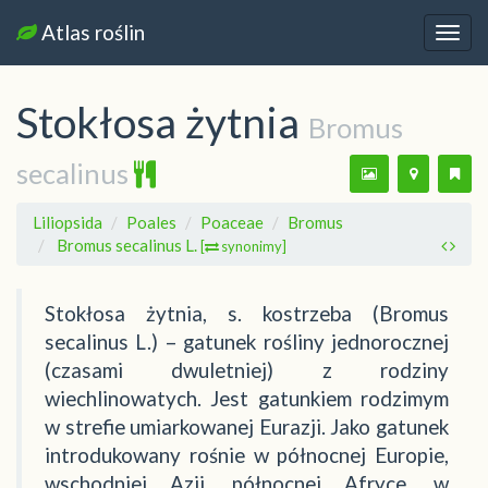
Atlas roślin
Nawi
Stokłosa żytnia
Bromus
secalinus
Liliopsida
Poales
Poaceae
Bromus
Bromus secalinus L.
[
synonimy]
Stokłosa żytnia, s. kostrzeba (Bromus
secalinus L.) – gatunek rośliny jednorocznej
(czasami dwuletniej) z rodziny
wiechlinowatych. Jest gatunkiem rodzimym
w strefie umiarkowanej Eurazji. Jako gatunek
introdukowany rośnie w północnej Europie,
wschodniej Azji, północnej Afryce, w