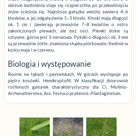
okresie kwitnienia staje się rozpierzchła, po przekwitnięciu
znów ścieśnia się. Najniższa gałązka wiechy zawiera 4–6
kłosków, a jej odgałęzienia 1–3 kłoski. Kłoski mają długość
ok. 1 cm i zawierają przeważnie 7–8 kwiatów o ostro
zakończonych plewach, ale bez ości. Plewki dolne są
sztywne, górna jest 3-nerwowa. Pylniki o długości ok. 3 mm
są przeważnie żółte, znamiona słupka piórkowate. Kwitnie w
końcu maja i w czerwcu.
Biologia i występowanie
Rośnie na łąkach i pastwiskach. W górach występuje po
piętro kosówki. Hemikryptofit. W klasyfikacji zbiorowisk
roślinnych gatunek charakterystyczny dla Cl. Molinio-
Arrhenatheretea, Ass. Festuco pratensis-Plantaginetum.