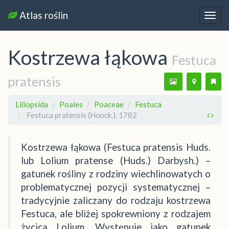
Atlas roślin
Nawi
Kostrzewa łąkowa
Festuca
pratensis
Liliopsida
Poales
Poaceae
Festuca
Festuca pratensis (Honck.), 1782
Kostrzewa łąkowa (Festuca pratensis Huds.
lub Lolium pratense (Huds.) Darbysh.) –
gatunek rośliny z rodziny wiechlinowatych o
problematycznej pozycji systematycznej –
tradycyjnie zaliczany do rodzaju kostrzewa
Festuca, ale bliżej spokrewniony z rodzajem
życica Lolium. Występuje jako gatunek