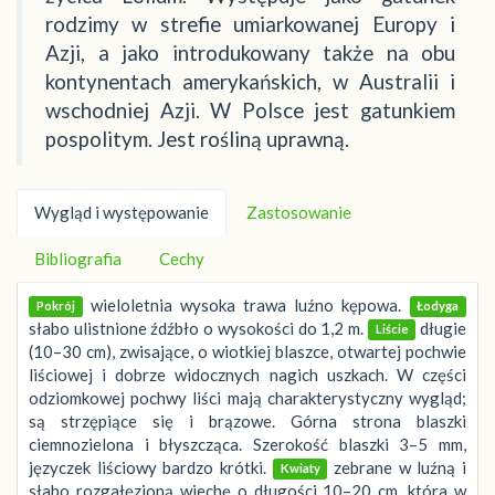
rodzimy w strefie umiarkowanej Europy i
Azji, a jako introdukowany także na obu
kontynentach amerykańskich, w Australii i
wschodniej Azji. W Polsce jest gatunkiem
pospolitym. Jest rośliną uprawną.
Wygląd i występowanie
Zastosowanie
Bibliografia
Cechy
wieloletnia wysoka trawa luźno kępowa.
Pokrój
Łodyga
słabo ulistnione źdźbło o wysokości do 1,2 m.
długie
Liście
(10–30 cm), zwisające, o wiotkiej blaszce, otwartej pochwie
liściowej i dobrze widocznych nagich uszkach. W części
odziomkowej pochwy liści mają charakterystyczny wygląd;
są strzępiące się i brązowe. Górna strona blaszki
ciemnozielona i błyszcząca. Szerokość blaszki 3–5 mm,
języczek liściowy bardzo krótki.
zebrane w luźną i
Kwiaty
słabo rozgałęzioną wiechę o długości 10–20 cm, która w