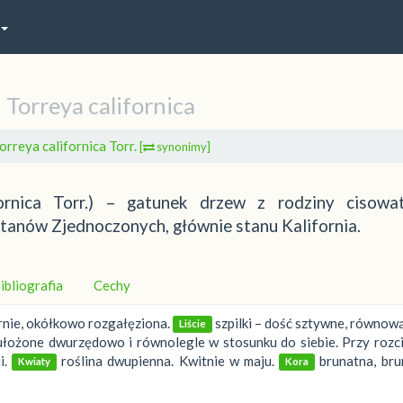
Torreya californica
orreya californica Torr.
[
synonimy]
ifornica Torr.) – gatunek drzew z rodziny cisowa
tanów Zjednoczonych, głównie stanu Kalifornia.
ibliografia
Cechy
nie, okółkowo rozgałęziona.
szpilki – dość sztywne, równową
Liście
 ułożone dwurzędowo i równolegle w stosunku do siebie. Przy rozc
i.
roślina dwupienna. Kwitnie w maju.
brunatna, bru
Kwiaty
Kora