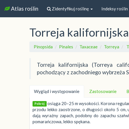
Atlas roślin
Zidentyfikuj roślinę
Indeksy roślin
Torreja kalifornijska
Pinopsida
Pinales
Taxaceae
Torreya
T
Torreja kalifornijska (Torreya cal
pochodzący z zachodniego wybrzeża S
Wygląd i występowanie
Zastosowanie
B
osiąga 20–25 m wysokości. Korona regular
Pokrój
przodu lekko zaostrzone, o długości około 5 cm,
dają wyraźny zapach, podobny do zapachu szałwi
pomarańczowa, lekko spękana.