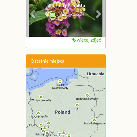
Lantana pospolita
Joanna Boisse
więcej zdjęć
Ostatnie miejsca