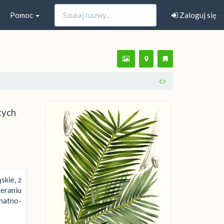
Pomoc
Zaloguj się
tych
skie, z
ieraniu
natno-