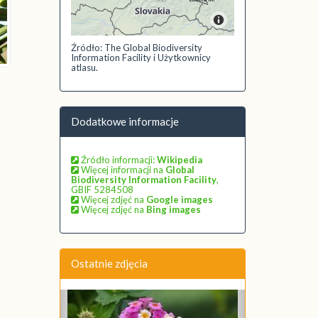
Źródło: The Global Biodiversity
Information Facility i Użytkownicy
atlasu.
Dodatkowe informacje
Źródło informacji:
Wikipedia
Więcej informacji na
Global
Biodiversity Information Facility
,
GBIF 5284508
Więcej zdjęć na
Google images
Więcej zdjęć na
Bing images
Ostatnie zdjęcia
Poprzednie
Następne