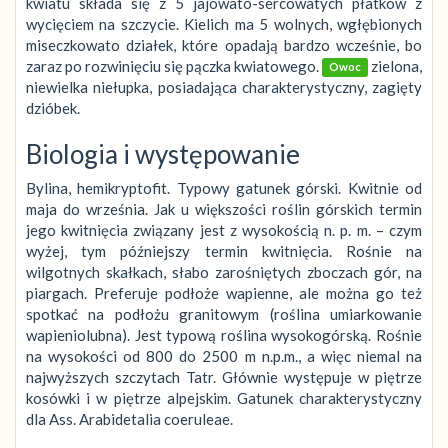
kwiatu składa się z 5 jajowato-sercowatych płatków z
wycięciem na szczycie. Kielich ma 5 wolnych, wgłębionych
miseczkowato działek, które opadają bardzo wcześnie, bo
zaraz po rozwinięciu się pączka kwiatowego.
zielona,
Owoc
niewielka niełupka, posiadająca charakterystyczny, zagięty
dzióbek.
Biologia i występowanie
Bylina, hemikryptofit. Typowy gatunek górski. Kwitnie od
maja do września. Jak u większości roślin górskich termin
jego kwitnięcia związany jest z wysokością n. p. m. – czym
wyżej, tym późniejszy termin kwitnięcia. Rośnie na
wilgotnych skałkach, słabo zarośniętych zboczach gór, na
piargach. Preferuje podłoże wapienne, ale można go też
spotkać na podłożu granitowym (roślina umiarkowanie
wapieniolubna). Jest typową roślina wysokogórską. Rośnie
na wysokości od 800 do 2500 m n.p.m., a więc niemal na
najwyższych szczytach Tatr. Głównie występuje w piętrze
kosówki i w piętrze alpejskim. Gatunek charakterystyczny
dla Ass. Arabidetalia coeruleae.