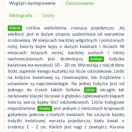
Wygląd i występowanie
Zastosowanie
Bibliografia
Cechy
roślina wieloletnia, rosnąca pojedynczo. Jej
Pokrój
wielkość jest w dużym stopniu uzależniona od warunków
środowiska. W miejscach bardziej wilgotnych i położonych
niżej, tworzy bujne kępy o dużych kwiatach i liściach. W
miejscach leżących wyżej, bardziej suchych i silniej
nasłonecznionych jest drobniejszy.
łodyżka
Łodyga
kwiatowa ma wysokość 10 – 20 cm. Wyrastają z niej drobne
listki, zupełnie innego kształtu niż liście odziomkowe. Listki
na łodyżce kwiatowej są równowąskie, lub trójdzielne i
ustawione są naprzemianlegle. Na jednej łodyżce jest od
jednego do trzech takich listków.
okrągłe lub
Liście
nerkowate blaszki liściowe o głęboko ząbkowanych klapach
tworzą worzą kępkę liści odziomkowych. Liście łodygowe
niepodzielone.
jest jednym z nielicznych krajowych
Kwiaty
gatunków jaskrów o białych kwiatach. Na szczycie każdej
łodyżki kwiatowej wyrasta pojedynczy, biały kwiat o
średnicy 1 – 2 cm. Kielich jest nagi z zewnątrz. Korona