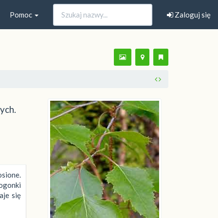
Pomoc
Zaloguj się
ych.
sione.
 ogonki
je się