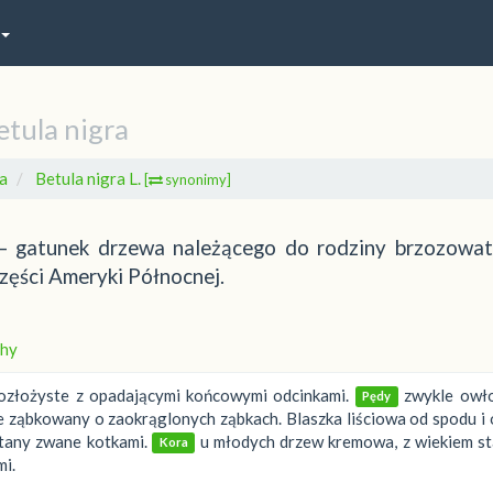
etula nigra
a
Betula nigra L.
[
synonimy]
 – gatunek drzewa należącego do rodziny brzozowat
zęści Ameryki Północnej.
hy
ozłożyste z opadającymi końcowymi odcinkami.
zwykle owło
Pędy
ie ząbkowany o zaokrąglonych ząbkach. Blaszka liściowa od spodu i
tany zwane kotkami.
u młodych drzew kremowa, z wiekiem sta
Kora
mi.