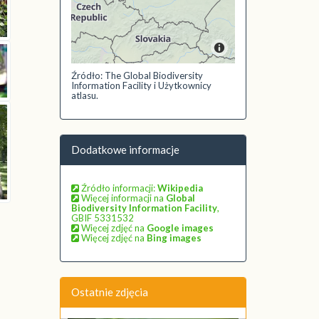
Źródło: The Global Biodiversity
Information Facility i Użytkownicy
atlasu.
Dodatkowe informacje
Źródło informacji:
Wikipedia
Więcej informacji na
Global
Biodiversity Information Facility
,
GBIF 5331532
Więcej zdjęć na
Google images
Więcej zdjęć na
Bing images
Ostatnie zdjęcia