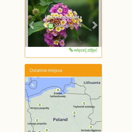
Poprzednie
Następne
Lantana pospolita
Joanna Boisse
więcej zdjęć
Ostatnie miejsca