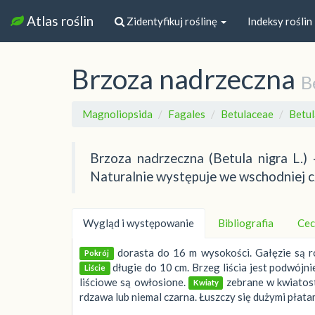
Atlas roślin
Zidentyfikuj roślinę
Indeksy roślin
Brzoza nadrzeczna
B
Magnoliopsida
Fagales
Betulaceae
Betul
Brzoza nadrzeczna (Betula nigra L.)
Naturalnie występuje we wschodniej c
Wygląd i występowanie
Bibliografia
Cec
dorasta do 16 m wysokości. Gałęzie są r
Pokrój
długie do 10 cm. Brzeg liścia jest podwójn
Liście
liściowe są owłosione.
zebrane w kwiatos
Kwiaty
rdzawa lub niemal czarna. Łuszczy się dużymi płata