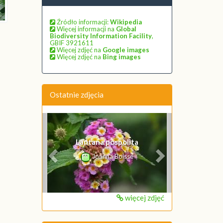
Źródło informacji:
Wikipedia
Więcej informacji na
Global
Biodiversity Information Facility
,
GBIF 3921611
Więcej zdjęć na
Google images
Więcej zdjęć na
Bing images
Ostatnie zdjęcia
Poprzednie
Następne
Lantana pospolita
Joanna Boisse
więcej zdjęć