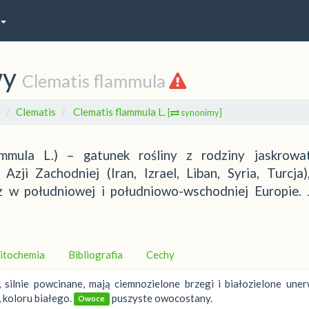
wy
Clematis flammula
e
Clematis
Clematis flammula L.
[
synonimy]
mmula L.) – gatunek rośliny z rodziny jaskrowa
zji Zachodniej (Iran, Izrael, Liban, Syria, Turcja)
z w południowej i południowo-wschodniej Europie. 
itochemia
Bibliografia
Cechy
 silnie powcinane, mają ciemnozielone brzegi i białozielone uner
 koloru białego.
puszyste owocostany.
Owoce