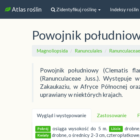
Atlas roślin
Zidentyfikuj roślinę
Indeksy roślin
Powojnik południo
Magnoliopsida
Ranunculales
Ranunculacea
Powojnik południowy (Clematis fla
(Ranunculaceae Juss.). Występuje w A
Zakaukaziu, w Afryce Północnej ora
uprawiany w niektórych krajach.
Wygląd i występowanie
Zastosowanie
F
osiąga wysokość do 5 m.
drobne,
Pokrój
Liście
drobne, o średnicy 2-3 cm, czteropłatkowe,
Kwiaty