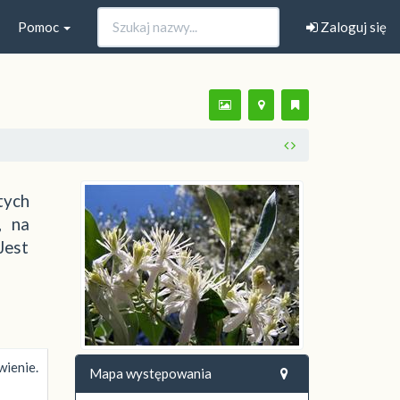
Pomoc
Zaloguj się
tych
, na
Jest
wienie.
Mapa występowania