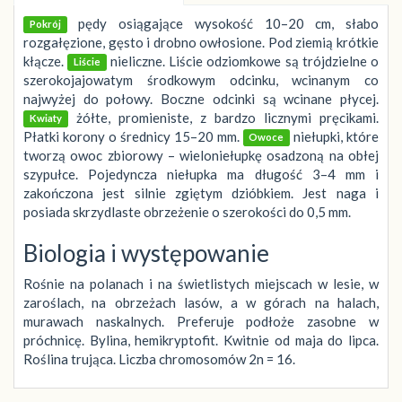
pędy osiągające wysokość 10–20 cm, słabo
Pokrój
rozgałęzione, gęsto i drobno owłosione. Pod ziemią krótkie
kłącze.
nieliczne. Liście odziomkowe są trójdzielne o
Liście
szerokojajowatym środkowym odcinku, wcinanym co
najwyżej do połowy. Boczne odcinki są wcinane płycej.
żółte, promieniste, z bardzo licznymi pręcikami.
Kwiaty
Płatki korony o średnicy 15–20 mm.
niełupki, które
Owoce
tworzą owoc zbiorowy – wieloniełupkę osadzoną na obłej
szypułce. Pojedyncza niełupka ma długość 3–4 mm i
zakończona jest silnie zgiętym dzióbkiem. Jest naga i
posiada skrzydlaste obrzeżenie o szerokości do 0,5 mm.
Biologia i występowanie
Rośnie na polanach i na świetlistych miejscach w lesie, w
zaroślach, na obrzeżach lasów, a w górach na halach,
murawach naskalnych. Preferuje podłoże zasobne w
próchnicę. Bylina, hemikryptofit. Kwitnie od maja do lipca.
Roślina trująca. Liczba chromosomów 2n = 16.