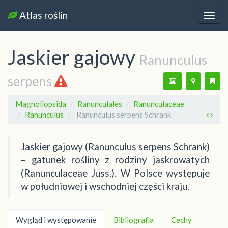
Atlas roślin
Nawi
Jaskier gajowy
Ranunculus
serpens
Magnoliopsida
Ranunculales
Ranunculaceae
Ranunculus
Ranunculus serpens Schrank
Jaskier gajowy (Ranunculus serpens Schrank)
– gatunek rośliny z rodziny jaskrowatych
(Ranunculaceae Juss.). W Polsce występuje
w południowej i wschodniej części kraju.
Wygląd i występowanie
Bibliografia
Cechy