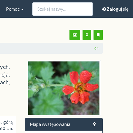
Pomoc
Zaloguj się
ych.
cja,
ach,
, górą
Mapa występowania
 60 cm.