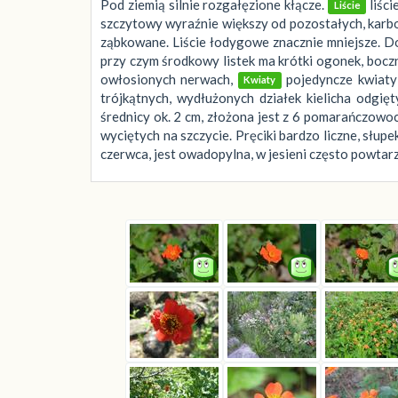
Pod ziemią silnie rozgałęzione kłącze.
liści
Liście
szczytowy wyraźnie większy od pozostałych, karb
ząbkowane. Liście łodygowe znacznie mniejsze. Do
przy czym środkowy listek ma krótki ogonek, boczne
owłosionych nerwach,
pojedyncze kwiaty 
Kwiaty
trójkątnych, wydłużonych działek kielicha odgię
średnicy ok. 2 cm, złożona jest z 6 pomarańczowo
wyciętych na szczycie. Pręciki bardzo liczne, słupe
czerwca, jest owadopylna, w jesieni często powtarza 