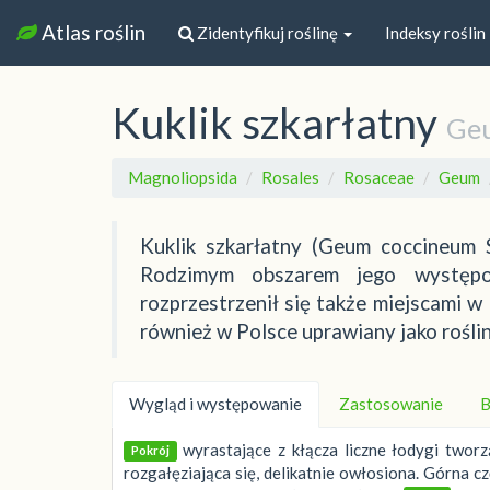
Atlas roślin
Zidentyfikuj roślinę
Indeksy roślin
Kuklik szkarłatny
Ge
Magnoliopsida
Rosales
Rosaceae
Geum
Kuklik szkarłatny (Geum coccineum 
Rodzimym obszarem jego występow
rozprzestrzenił się także miejscami w
również w Polsce uprawiany jako rośli
Wygląd i występowanie
Zastosowanie
B
wyrastające z kłącza liczne łodygi tworz
Pokrój
rozgałęziająca się, delikatnie owłosiona. Górna