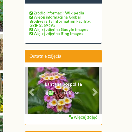
Źródło informacji:
Wikipedia
Więcej informacji na
Global
Biodiversity Information Facility
,
GBIF 5369695
Więcej zdjęć na
Google images
Więcej zdjęć na
Bing images
Ostatnie zdjęcia
Poprzednie
Następne
Lantana pospolita
Joanna Boisse
więcej zdjęć