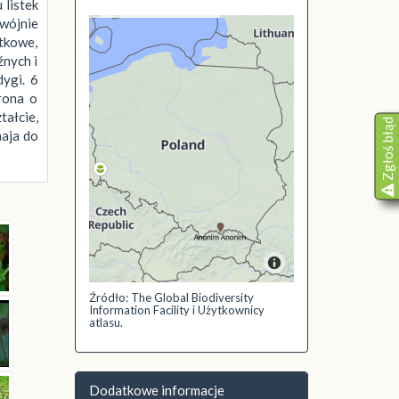
 listek
dwójnie
stkowe,
źnych i
dygi. 6
orona o
tałcie,
Zgłoś błąd
maja do
Źródło: The Global Biodiversity
Information Facility i Użytkownicy
atlasu.
Dodatkowe informacje