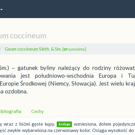
um coccineum
Geum coccineum Sibth. & Sm.
[
synonimy]
Sm.) – gatunek byliny należący do rodziny różowat
ania jest południowo-wschodnia Europa i Tur
 Europie Środkowej (Niemcy, Słowacja). Jest wielu kraj
na ozdobna.
ibliografia
Cechy
ą wraz z liśćmi gęste kępy.
wzniesiona, dołem pojedyncza
Łodyga
 część zwykle wybarwiona na czerwonawy kolor. Osiąga wysokość do