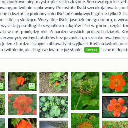
e odziomkowe nieparzysto-pierzasto złożone. Sercowatego kształtu
owany, podwójnie ząbkowany. Pozostałe listki szerokojajowate, po
lne o kształcie podobnym do liści odziomkowych, górne tylko 3-li
 listki są siedzące. Wszystkie liście jasnozielonego koloru, o wyra
wyrastają na długich szypułkach z kątów liści w górnej części ło
tych w dół, pomiędzy nimi 6 bardzo wąskich, prostych działek. K
czerwonych, wolnych płatków bez paznokcia, o szeroko owalnym ksz
k jeden z bardzo licznymi, nitkowatymi szyjkami. Roślina kwitnie od 
kwitnienie, ale drugi raz kwitnie już słabiej.
liczne niełupki.
Owoce